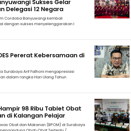
anyuwangi Sukses Gelar
an Delegasi 12 Negara
slam Cordoba Banyuwangi kembali
nal dengan sukses menyelenggarakan I
UDES Pererat Kebersamaan di
a Surabaya Arif Fathoni mengapresiasi
an dalam rangka Hari Ulang Tahun
ampir 98 Ribu Tablet Obat
n di Kalangan Pelajar
gawas Obat dan Makanan (BPOM) di Surabaya
 mengandung Obat-Obat Tertentu (