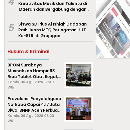
4
Kreativitas Musik dan Talenta di
Daerah dan Bergabung dengan
Ekraf Pasuruan
5
Siswa SD Plus Al Ishlah Dadapan
Raih Juara MTQ Peringatan HUT
Ke-81 RI di Grujugan
Hukum & Kriminal
BPOM Surabaya
Musnahkan Hampir 98
Ribu Tablet Obat Ilegal,
Cegah Penyalahgunaan
Kamis, 06 Agu 2026 17:40
WIB
di Kalangan Pelajar
Prevalensi Penyalahguna
Narkoba Capai 4,17 Juta
Jiwa, BNNP Aceh Perkuat
P4GN di Subulussalam
Kamis, 06 Agu 2026 08:20
WIB