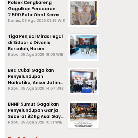
Polsek Cengkareng
Gagalkan Peredaran
2.500 Butir Obat Keras
Daftar G, Satu Pengedar
Kamis, 06 Agu 2026 03:16 WIB
Diamankan
Tiga Penjual Miras Ilegal
di Sidoarjo Divonis
Bersalah, Hakim
Jatuhkan Denda hingga
Rabu, 05 Agu 2026 18:06 WIB
Rp1 Juta
Bea Cukai Gagalkan
Penyelundupan
Narkotika, Ansor Jatim
Negara Tak Kalah dari
Rabu, 05 Agu 2026 14:57 WIB
Sindikat Internasional
BNNP Sumut Gagalkan
Penyelundupan Ganja
Seberat 92 Kg Asal Gayo
Lues, Aceh.
Rabu, 05 Agu 2026 10:31 WIB