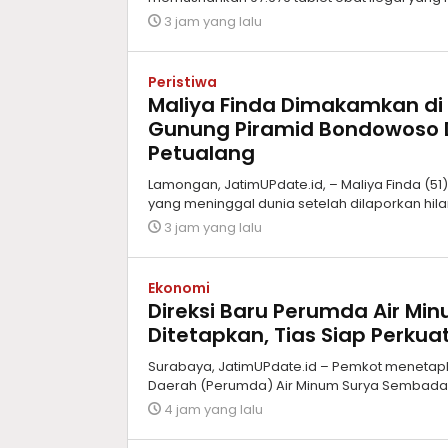
3 jam yang lalu
Peristiwa
Maliya Finda Dimakamkan di
Gunung Piramid Bondowoso 
Petualang
Lamongan, JatimUPdate.id, – Maliya Finda (5
yang meninggal dunia setelah dilaporkan hil
3 jam yang lalu
Ekonomi
Direksi Baru Perumda Air M
Ditetapkan, Tias Siap Perkua
Surabaya, JatimUPdate.id – Pemkot menetap
Daerah (Perumda) Air Minum Surya Sembada
4 jam yang lalu