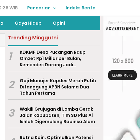
0:38 WIB
Pencarian
Indeks Berita
ga
Gaya Hidup
Opini
Trending Minggu Ini
1
KDKMP Desa Pucangan Raup
Omzet Rp1 Miliar per Bulan,
Kemendes Dorong Jadi
Percontohan Nasional
2
Gaji Manajer Kopdes Merah Putih
Ditanggung APBN Selama Dua
Tahun Pertama
3
Wakili Grujugan di Lomba Gerak
Jalan Kabupaten, Tim SD Plus Al
Ishlah Digembleng Babinsa Alam
Ratna Koin, Optimalkan Potensi