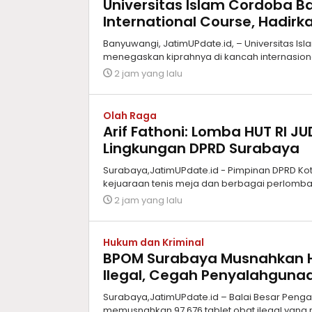
Universitas Islam Cordoba B
International Course, Hadirk
Banyuwangi, JatimUPdate.id, – Universitas I
menegaskan kiprahnya di kancah internasio
2 jam yang lalu
Olah Raga
Arif Fathoni: Lomba HUT RI J
Lingkungan DPRD Surabaya
Surabaya,JatimUPdate.id - Pimpinan DPRD Kot
kejuaraan tenis meja dan berbagai perlomba
2 jam yang lalu
Hukum dan Kriminal
BPOM Surabaya Musnahkan H
Ilegal, Cegah Penyalahgunaa
Surabaya,JatimUPdate.id – Balai Besar Pen
memusnahkan 97.676 tablet obat ilegal yang