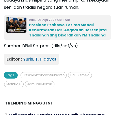
budaya khas Filipina yang menampilkan kekayaan
seni dan tradisi negara tuan rumah.
Rabu, 05 Agu 2026 05:11 WIB
Presiden Prabowo Terima Medali
Kehormatan Dari Angkatan Bersenjata
Thailand Yang Diserahkan PM Thailand
Sumber: BPMI Setpres. (rilis/sof/yh)
Editor :
Yuris. T. Hidayat
Tags :
Presiden Prabowo Subianto
Baju Kemeja
Motif Baju
Jamuan Makan
TRENDING MINGGU INI