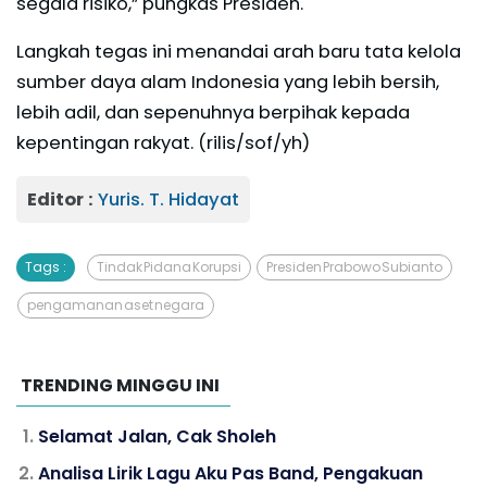
segala risiko,” pungkas Presiden.
Langkah tegas ini menandai arah baru tata kelola
sumber daya alam Indonesia yang lebih bersih,
lebih adil, dan sepenuhnya berpihak kepada
kepentingan rakyat. (rilis/sof/yh)
Editor :
Yuris. T. Hidayat
Tags :
Tindak Pidana Korupsi
Presiden Prabowo Subianto
pengamanan aset negara
TRENDING MINGGU INI
Selamat Jalan, Cak Sholeh
Analisa Lirik Lagu Aku Pas Band, Pengakuan