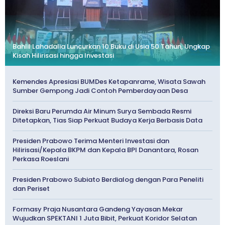
Bahlil Lahadalia Luncurkan 10 Buku di Usia 50 Tahun, Ungkap
Kisah Hilirisasi hingga Investasi
Kemendes Apresiasi BUMDes Ketapanrame, Wisata Sawah
Sumber Gempong Jadi Contoh Pemberdayaan Desa
Direksi Baru Perumda Air Minum Surya Sembada Resmi
Ditetapkan, Tias Siap Perkuat Budaya Kerja Berbasis Data
Presiden Prabowo Terima Menteri Investasi dan
Hilirisasi/Kepala BKPM dan Kepala BPI Danantara, Rosan
Perkasa Roeslani
Presiden Prabowo Subiato Berdialog dengan Para Peneliti
dan Periset
Formasy Praja Nusantara Gandeng Yayasan Mekar
Wujudkan SPEKTANI 1 Juta Bibit, Perkuat Koridor Selatan