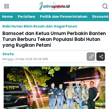
Home
Peristiwa
Politik dan Pemerintahan
Ekonomi
Babi Hutan Bikin Resah dan Gagal Panen
Bamsoet dan Ketua Umum Perbakin Banten
Turun Berburu Tekan Populasi Babi Hutan
yang Rugikan Petani
Shofa
Minggu, 24 Mei 2026 05:08 WIB