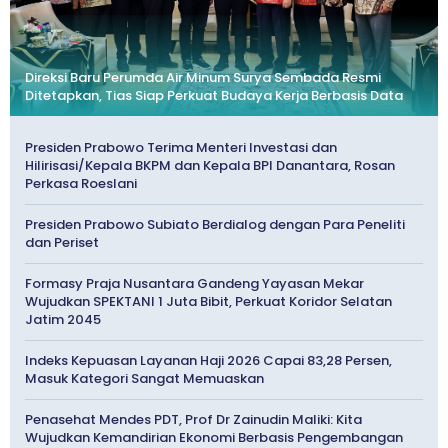
Direksi Baru Perumda Air Minum Surya Sembada Resmi
Ditetapkan, Tias Siap Perkuat Budaya Kerja Berbasis Data
Presiden Prabowo Terima Menteri Investasi dan
Hilirisasi/Kepala BKPM dan Kepala BPI Danantara, Rosan
Perkasa Roeslani
Presiden Prabowo Subiato Berdialog dengan Para Peneliti
dan Periset
Formasy Praja Nusantara Gandeng Yayasan Mekar
Wujudkan SPEKTANI 1 Juta Bibit, Perkuat Koridor Selatan
Jatim 2045
Indeks Kepuasan Layanan Haji 2026 Capai 83,28 Persen,
Masuk Kategori Sangat Memuaskan
Penasehat Mendes PDT, Prof Dr Zainudin Maliki: Kita
Wujudkan Kemandirian Ekonomi Berbasis Pengembangan