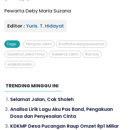
Pewarta Deby Maria Suzana
Editor :
Yuris. T. Hidayat
Tags :
Pemprov Jatim
khofifah indar parawansa
Gubernur Jawa Timur
Gubernur Jatim
Bansos
walikota kediri
TRENDING MINGGU INI
Selamat Jalan, Cak Sholeh
Analisa Lirik Lagu Aku Pas Band, Pengakuan
Dosa dan Penyesalan Cinta
KDKMP Desa Pucangan Raup Omzet Rp1 Miliar