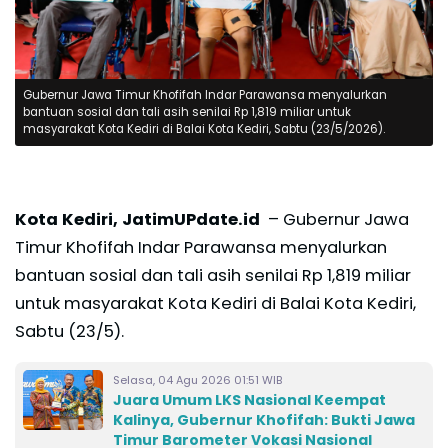
Gubernur Jawa Timur Khofifah Indar Parawansa menyalurkan
bantuan sosial dan tali asih senilai Rp 1,819 miliar untuk
masyarakat Kota Kediri di Balai Kota Kediri, Sabtu (23/5/2026).
Kota Kediri, JatimUPdate.id
– Gubernur Jawa
Timur Khofifah Indar Parawansa menyalurkan
bantuan sosial dan tali asih senilai Rp 1,819 miliar
untuk masyarakat Kota Kediri di Balai Kota Kediri,
Sabtu (23/5).
Selasa, 04 Agu 2026 01:51 WIB
Juara Umum LKS Nasional Keempat
Kalinya, Gubernur Khofifah: Bukti Jawa
Timur Barometer Vokasi Nasional