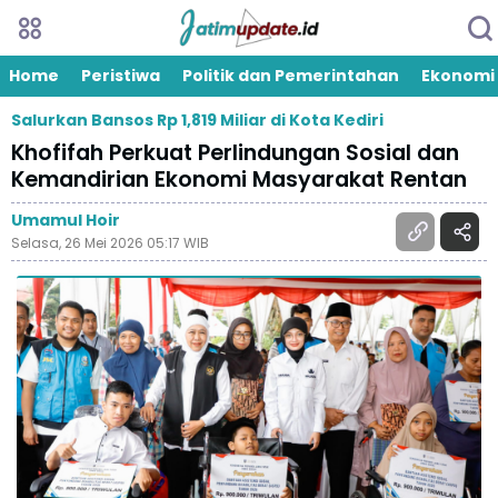
Home
Peristiwa
Politik dan Pemerintahan
Ekonomi
Salurkan Bansos Rp 1,819 Miliar di Kota Kediri
Khofifah Perkuat Perlindungan Sosial dan
Kemandirian Ekonomi Masyarakat Rentan
Umamul Hoir
Selasa, 26 Mei 2026 05:17 WIB