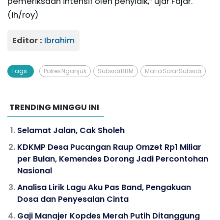
pemeriksaan intensif oleh penyidik,” ujar Fajar.
(ih/roy)
Editor :
Ibrahim
Tags :
Polres Nganjuk
Subsidi BBM
Mafia Solar Subsidi
TRENDING MINGGU INI
Selamat Jalan, Cak Sholeh
KDKMP Desa Pucangan Raup Omzet Rp1 Miliar
per Bulan, Kemendes Dorong Jadi Percontohan
Nasional
Analisa Lirik Lagu Aku Pas Band, Pengakuan
Dosa dan Penyesalan Cinta
Gaji Manajer Kopdes Merah Putih Ditanggung