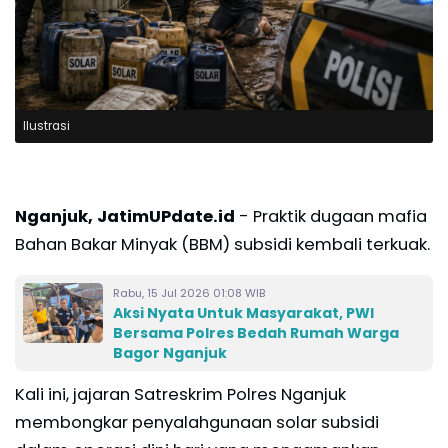
Ilustrasi
Nganjuk, JatimUPdate.id
- Praktik dugaan mafia
Bahan Bakar Minyak (BBM) subsidi kembali terkuak.
Rabu, 15 Jul 2026 01:08 WIB
Aksi Nyata Untuk Masyarakat, PWI
Bersama Polres Bedah Rumah Warga
Bagor Nganjuk
Kali ini, jajaran Satreskrim Polres Nganjuk
membongkar penyalahgunaan solar subsidi