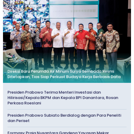
Direksi Baru Perumda Air Minum Surya Sembada Resmi
Ditetapkan, Tias Siap Perkuat Budaya Kerja Berbasis Data
Presiden Prabowo Terima Menteri Investasi dan
Hilirisasi/Kepala BKPM dan Kepala BPI Danantara, Rosan
Perkasa Roeslani
Presiden Prabowo Subiato Berdialog dengan Para Peneliti
dan Periset
Formasy Praja Nusantara Gandeng Yayasan Mekar