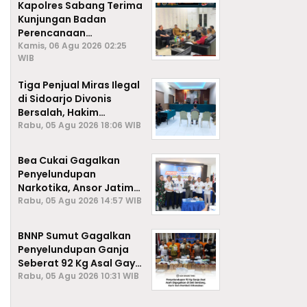
Kapolres Sabang Terima
Kunjungan Badan
Perencanaan
Pembangunan Daerah
Kamis, 06 Agu 2026 02:25
WIB
(BAPPEDA) Kota Sabang,
Tiga Penjual Miras Ilegal
di Sidoarjo Divonis
Bersalah, Hakim
Jatuhkan Denda hingga
Rabu, 05 Agu 2026 18:06 WIB
Rp1 Juta
Bea Cukai Gagalkan
Penyelundupan
Narkotika, Ansor Jatim
Negara Tak Kalah dari
Rabu, 05 Agu 2026 14:57 WIB
Sindikat Internasional
BNNP Sumut Gagalkan
Penyelundupan Ganja
Seberat 92 Kg Asal Gayo
Lues, Aceh.
Rabu, 05 Agu 2026 10:31 WIB