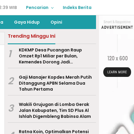
2:39 WIB
Pencarian
Indeks Berita
ga
Gaya Hidup
Opini
Trending Minggu Ini
1
KDKMP Desa Pucangan Raup
Omzet Rp1 Miliar per Bulan,
Kemendes Dorong Jadi
Percontohan Nasional
2
Gaji Manajer Kopdes Merah Putih
Ditanggung APBN Selama Dua
Tahun Pertama
3
Wakili Grujugan di Lomba Gerak
Jalan Kabupaten, Tim SD Plus Al
Ishlah Digembleng Babinsa Alam
Ratna Koin, Optimalkan Potensi