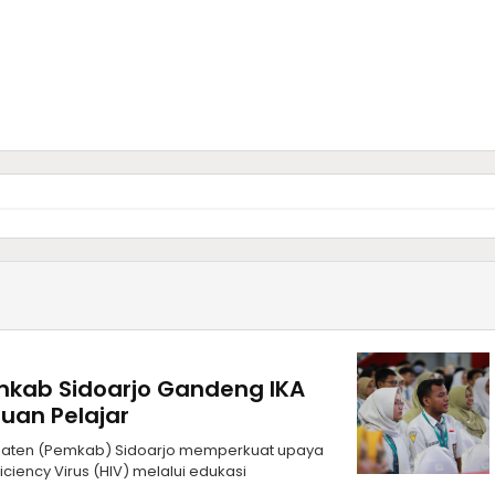
kab Sidoarjo Gandeng IKA
uan Pelajar
upaten (Pemkab) Sidoarjo memperkuat upaya
ncy Virus (HIV) melalui edukasi