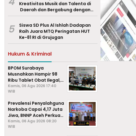
4
Kreativitas Musik dan Talenta di
Daerah dan Bergabung dengan
Ekraf Pasuruan
5
Siswa SD Plus Al Ishlah Dadapan
Raih Juara MTQ Peringatan HUT
Ke-81 RI di Grujugan
Hukum & Kriminal
BPOM Surabaya
Musnahkan Hampir 98
Ribu Tablet Obat Ilegal,
Cegah Penyalahgunaan
Kamis, 06 Agu 2026 17:40
WIB
di Kalangan Pelajar
Prevalensi Penyalahguna
Narkoba Capai 4,17 Juta
Jiwa, BNNP Aceh Perkuat
P4GN di Subulussalam
Kamis, 06 Agu 2026 08:20
WIB