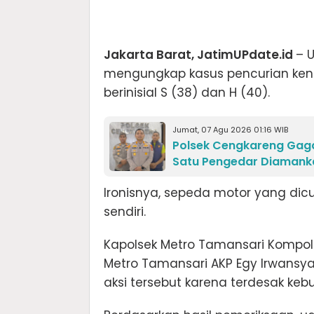
Jakarta Barat, JatimUPdate.id
– 
mengungkap kasus pencurian ken
berinisial S (38) dan H (40).
Jumat, 07 Agu 2026 01:16 WIB
Polsek Cengkareng Gagal
Satu Pengedar Diamank
Ironisnya, sepeda motor yang dic
sendiri.
Kapolsek Metro Tamansari Kompol B
Metro Tamansari AKP Egy Irwansy
aksi tersebut karena terdesak ke