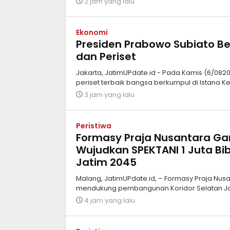
2 jam yang lalu
Ekonomi
Presiden Prabowo Subiato Be
dan Periset
Jakarta, JatimUPdate.id - Pada Kamis (6/08202
periset terbaik bangsa berkumpul di Istana K
3 jam yang lalu
Peristiwa
Formasy Praja Nusantara G
Wujudkan SPEKTANI 1 Juta Bib
Jatim 2045
Malang, JatimUPdate.id, – Formasy Praja Nu
mendukung pembangunan Koridor Selatan Jaw
4 jam yang lalu