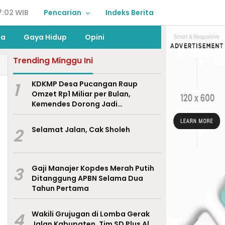
7:02 WIB
Pencarian
Indeks Berita
ga
Gaya Hidup
Opini
Trending Minggu Ini
1
KDKMP Desa Pucangan Raup
Omzet Rp1 Miliar per Bulan,
Kemendes Dorong Jadi
Percontohan Nasional
2
Selamat Jalan, Cak Sholeh
3
Gaji Manajer Kopdes Merah Putih
Ditanggung APBN Selama Dua
Tahun Pertama
4
Wakili Grujugan di Lomba Gerak
Jalan Kabupaten, Tim SD Plus Al