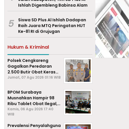
Ishlah Digembleng Babinsa Alam
5
Siswa SD Plus Al Ishlah Dadapan
Raih Juara MTQ Peringatan HUT
Ke-81 RI di Grujugan
Hukum & Kriminal
Polsek Cengkareng
Gagalkan Peredaran
2.500 Butir Obat Keras
Daftar G, Satu Pengedar
Jumat, 07 Agu 2026 01:16 WIB
Diamankan
BPOM Surabaya
Musnahkan Hampir 98
Ribu Tablet Obat Ilegal,
Cegah Penyalahgunaan
Kamis, 06 Agu 2026 17:40
WIB
di Kalangan Pelajar
Prevalensi Penyalahguna