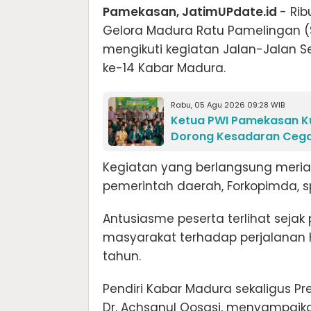
Pamekasan, JatimUPdate.id
- Ri
Gelora Madura Ratu Pamelingan (
mengikuti kegiatan Jalan-Jalan S
ke-14 Kabar Madura.
Rabu, 05 Agu 2026 09:28 WIB
Ketua PWI Pamekasan Ku
Dorong Kesadaran Cegah
Kegiatan yang berlangsung meria
pemerintah daerah, Forkopimda, s
Antusiasme peserta terlihat sejak
masyarakat terhadap perjalanan 
tahun.
Pendiri Kabar Madura sekaligus Pre
Dr. Achsanul Qosasi, menyampaika