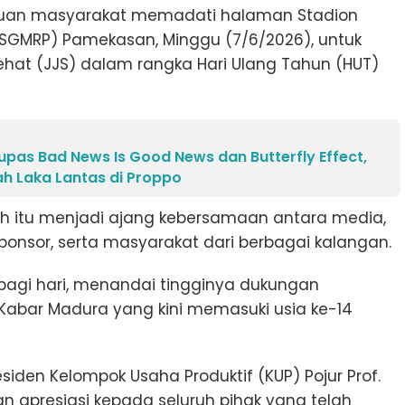
buan masyarakat memadati halaman Stadion
SGMRP) Pamekasan, Minggu (7/6/2026), untuk
ehat (JJS) dalam rangka Hari Ulang Tahun (HUT)
pas Bad News Is Good News dan Butterfly Effect,
 Laka Lantas di Proppo
h itu menjadi ajang kebersamaan antara media,
ponsor, serta masyarakat dari berbagai kalangan.
 pagi hari, menandai tingginya dukungan
Kabar Madura yang kini memasuki usia ke-14
siden Kelompok Usaha Produktif (KUP) Pojur Prof.
n apresiasi kepada seluruh pihak yang telah