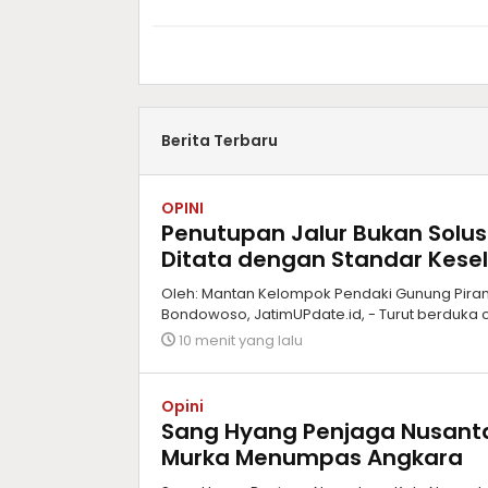
Berita Terbaru
OPINI
Penutupan Jalur Bukan Solus
Ditata dengan Standar Kes
Oleh: Mantan Kelompok Pendaki Gunung Piram
Bondowoso, JatimUPdate.id, - Turut berduka c
10 menit yang lalu
Opini
Sang Hyang Penjaga Nusant
Murka Menumpas Angkara