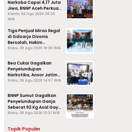
Narkoba Capai 4,17 Juta
Jiwa, BNNP Aceh Perkuat
P4GN di Subulussalam
Kamis, 06 Agu 2026 08:20
WIB
Tiga Penjual Miras Ilegal
di Sidoarjo Divonis
Bersalah, Hakim
Jatuhkan Denda hingga
Rabu, 05 Agu 2026 18:06 WIB
Rp1 Juta
Bea Cukai Gagalkan
Penyelundupan
Narkotika, Ansor Jatim
Negara Tak Kalah dari
Rabu, 05 Agu 2026 14:57 WIB
Sindikat Internasional
BNNP Sumut Gagalkan
Penyelundupan Ganja
Seberat 92 Kg Asal Gayo
Lues, Aceh.
Rabu, 05 Agu 2026 10:31 WIB
Topik Populer