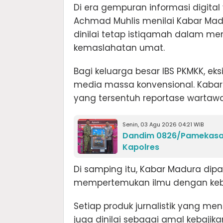
Di era gempuran informasi digital 
Achmad Muhlis menilai Kabar Madu
dinilai tetap istiqamah dalam me
kemaslahatan umat.
Bagi keluarga besar IBS PKMKK, e
media massa konvensional. Kabar 
yang tersentuh reportase wartaw
Senin, 03 Agu 2026 04:21 WIB
Dandim 0826/Pamekasa
Kapolres
Di samping itu, Kabar Madura dip
mempertemukan ilmu dengan kebij
Setiap produk jurnalistik yang 
juga dinilai sebagai amal kebaji