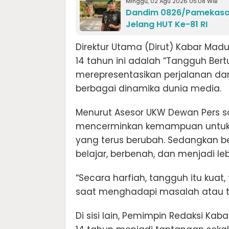
Minggu, 02 Agu 2026 05:08 WIB
Dandim 0826/Pamekasan
Jelang HUT Ke-81 RI
Direktur Utama (Dirut) Kabar Mad
14 tahun ini adalah “Tangguh Bertu
merepresentasikan perjalanan 
berbagai dinamika dunia media.
Menurut Asesor UKW Dewan Pers sa
mencerminkan kemampuan untuk 
yang terus berubah. Sedangkan b
belajar, berbenah, dan menjadi le
“Secara harfiah, tangguh itu kuat
saat menghadapi masalah atau t
Di sisi lain, Pemimpin Redaksi Ka