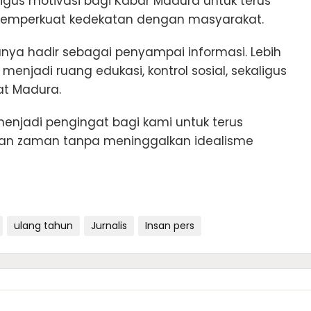
igus motivasi bagi Kabar Madura untuk terus
n memperkuat kedekatan dengan masyarakat.
nya hadir sebagai penyampai informasi. Lebih
enjadi ruang edukasi, kontrol sosial, sekaligus
at Madura.
njadi pengingat bagi kami untuk terus
an zaman tanpa meninggalkan idealisme
ulang tahun
Jurnalis
Insan pers