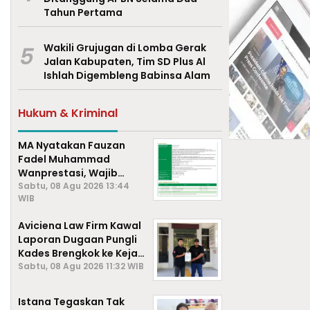
Tahun Pertama
5
Wakili Grujugan di Lomba Gerak
Jalan Kabupaten, Tim SD Plus Al
Ishlah Digembleng Babinsa Alam
Hukum & Kriminal
MA Nyatakan Fauzan
Fadel Muhammad
Wanprestasi, Wajib
Bayar Rp2,085 Miliar
Sabtu, 08 Agu 2026 13:44
WIB
Aviciena Law Firm Kawal
Laporan Dugaan Pungli
Kades Brengkok ke Kejari
Lamongan
Sabtu, 08 Agu 2026 11:32 WIB
Istana Tegaskan Tak