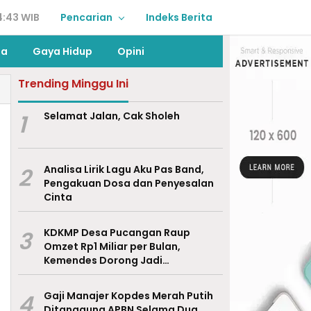
4:43 WIB
Pencarian
Indeks Berita
ga
Gaya Hidup
Opini
Trending Minggu Ini
1
Selamat Jalan, Cak Sholeh
2
Analisa Lirik Lagu Aku Pas Band,
Pengakuan Dosa dan Penyesalan
Cinta
3
KDKMP Desa Pucangan Raup
Omzet Rp1 Miliar per Bulan,
Kemendes Dorong Jadi
Percontohan Nasional
4
Gaji Manajer Kopdes Merah Putih
Ditanggung APBN Selama Dua