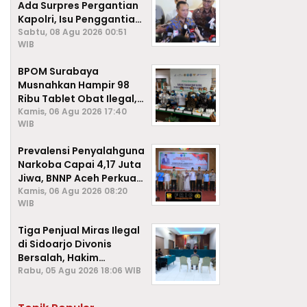
Ada Surpres Pergantian
Kapolri, Isu Penggantian
Listyo Sigit Dipastikan
Sabtu, 08 Agu 2026 00:51
WIB
Hoaks
BPOM Surabaya
Musnahkan Hampir 98
Ribu Tablet Obat Ilegal,
Cegah Penyalahgunaan
Kamis, 06 Agu 2026 17:40
WIB
di Kalangan Pelajar
Prevalensi Penyalahguna
Narkoba Capai 4,17 Juta
Jiwa, BNNP Aceh Perkuat
P4GN di Subulussalam
Kamis, 06 Agu 2026 08:20
WIB
Tiga Penjual Miras Ilegal
di Sidoarjo Divonis
Bersalah, Hakim
Jatuhkan Denda hingga
Rabu, 05 Agu 2026 18:06 WIB
Rp1 Juta