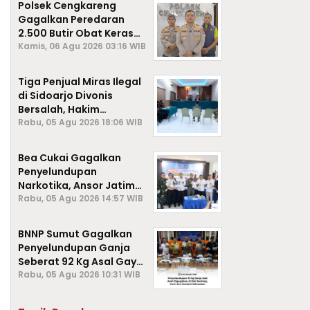
Polsek Cengkareng
Gagalkan Peredaran
2.500 Butir Obat Keras
Daftar G, Satu Pengedar
Kamis, 06 Agu 2026 03:16 WIB
Diamankan
Tiga Penjual Miras Ilegal
di Sidoarjo Divonis
Bersalah, Hakim
Jatuhkan Denda hingga
Rabu, 05 Agu 2026 18:06 WIB
Rp1 Juta
Bea Cukai Gagalkan
Penyelundupan
Narkotika, Ansor Jatim
Negara Tak Kalah dari
Rabu, 05 Agu 2026 14:57 WIB
Sindikat Internasional
BNNP Sumut Gagalkan
Penyelundupan Ganja
Seberat 92 Kg Asal Gayo
Lues, Aceh.
Rabu, 05 Agu 2026 10:31 WIB