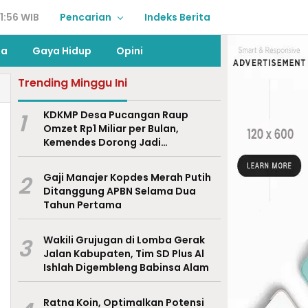
1:56 WIB
Pencarian
Indeks Berita
ga
Gaya Hidup
Opini
Trending Minggu Ini
1
KDKMP Desa Pucangan Raup
Omzet Rp1 Miliar per Bulan,
Kemendes Dorong Jadi
Percontohan Nasional
2
Gaji Manajer Kopdes Merah Putih
Ditanggung APBN Selama Dua
Tahun Pertama
3
Wakili Grujugan di Lomba Gerak
Jalan Kabupaten, Tim SD Plus Al
Ishlah Digembleng Babinsa Alam
Ratna Koin, Optimalkan Potensi