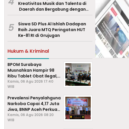
4
Kreativitas Musik dan Talenta di
Daerah dan Bergabung dengan
Ekraf Pasuruan
5
Siswa SD Plus Al Ishlah Dadapan
Raih Juara MTQ Peringatan HUT
Ke-81 RI di Grujugan
Hukum & Kriminal
BPOM Surabaya
Musnahkan Hampir 98
Ribu Tablet Obat Ilegal,
Cegah Penyalahgunaan
Kamis, 06 Agu 2026 17:40
WIB
di Kalangan Pelajar
Prevalensi Penyalahguna
Narkoba Capai 4,17 Juta
Jiwa, BNNP Aceh Perkuat
P4GN di Subulussalam
Kamis, 06 Agu 2026 08:20
WIB