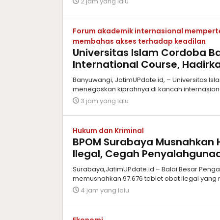
2 jam yang lalu
Forum akademik internasional memperte
membahas akses terhadap keadilan
Universitas Islam Cordoba B
International Course, Hadirk
Banyuwangi, JatimUPdate.id, – Universitas I
menegaskan kiprahnya di kancah internasio
3 jam yang lalu
Hukum dan Kriminal
BPOM Surabaya Musnahkan H
Ilegal, Cegah Penyalahgunaa
Surabaya,JatimUPdate.id – Balai Besar Pen
memusnahkan 97.676 tablet obat ilegal yang
4 jam yang lalu