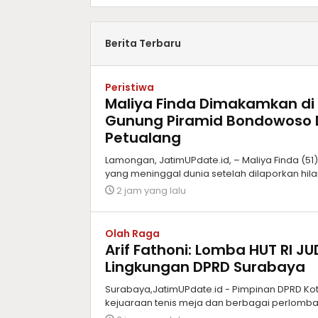
Berita Terbaru
Peristiwa
Maliya Finda Dimakamkan di
Gunung Piramid Bondowoso 
Petualang
Lamongan, JatimUPdate.id, – Maliya Finda (5
yang meninggal dunia setelah dilaporkan hil
2 jam yang lalu
Olah Raga
Arif Fathoni: Lomba HUT RI J
Lingkungan DPRD Surabaya
Surabaya,JatimUPdate.id - Pimpinan DPRD Kot
kejuaraan tenis meja dan berbagai perlomba