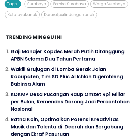
Tags :
Surabaya
Pemkot Surabaya
Warga Surabaya
Kota layak anak
Darurat perlindungan anak
TRENDING MINGGU INI
Gaji Manajer Kopdes Merah Putih Ditanggung
APBN Selama Dua Tahun Pertama
Wakili Grujugan di Lomba Gerak Jalan
Kabupaten, Tim SD Plus Al Ishlah Digembleng
Babinsa Alam
KDKMP Desa Pucangan Raup Omzet Rp1 Miliar
per Bulan, Kemendes Dorong Jadi Percontohan
Nasional
Ratna Koin, Optimalkan Potensi Kreativitas
Musik dan Talenta di Daerah dan Bergabung
dengan Ekraf Pasuruan