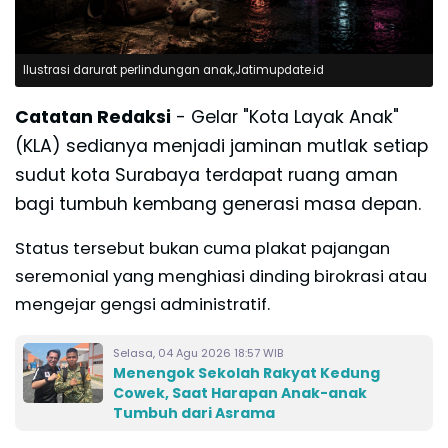
Ilustrasi darurat perlindungan anak,Jatimupdate.id
Catatan Redaksi
- Gelar "Kota Layak Anak"
(KLA) sedianya menjadi jaminan mutlak setiap
sudut kota Surabaya terdapat ruang aman
bagi tumbuh kembang generasi masa depan.
Status tersebut bukan cuma plakat pajangan
seremonial yang menghiasi dinding birokrasi atau
mengejar gengsi administratif.
Selasa, 04 Agu 2026 18:57 WIB
Menengok Sekolah Rakyat Kedung
Cowek, Saat Harapan Anak-anak
Tumbuh dari Asrama