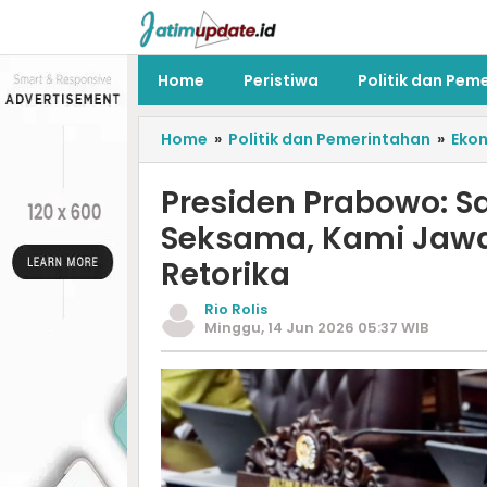
Home
Peristiwa
Politik dan Pem
Home
»
Politik dan Pemerintahan
»
Eko
Presiden Prabowo: S
Seksama, Kami Jawa
Retorika
Rio Rolis
Minggu, 14 Jun 2026 05:37 WIB