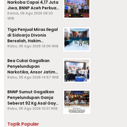
Narkoba Capai 4,17 Juta
Jiwa, BNNP Aceh Perkuat
P4GN di Subulussalam
Kamis, 06 Agu 2026 08:20
WIB
Tiga Penjual Miras Ilegal
di Sidoarjo Divonis
Bersalah, Hakim
Jatuhkan Denda hingga
Rabu, 05 Agu 2026 18:06 WIB
Rp1 Juta
Bea Cukai Gagalkan
Penyelundupan
Narkotika, Ansor Jatim
Negara Tak Kalah dari
Rabu, 05 Agu 2026 14:57 WIB
Sindikat Internasional
BNNP Sumut Gagalkan
Penyelundupan Ganja
Seberat 92 Kg Asal Gayo
Lues, Aceh.
Rabu, 05 Agu 2026 10:31 WIB
Topik Populer