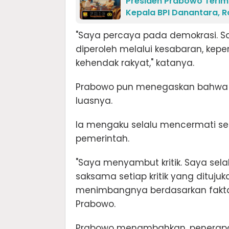
Presiden Prabowo Terima
Kepala BPI Danantara, R
"Saya percaya pada demokrasi. 
diperoleh melalui kesabaran, ke
kehendak rakyat," katanya.
Prabowo pun menegaskan bahwa p
luasnya.
Ia mengaku selalu mencermati set
pemerintah.
"Saya menyambut kritik. Saya se
saksama setiap kritik yang dituj
menimbangnya berdasarkan fakta, 
Prabowo.
Prabowo menambahkan, penerapan