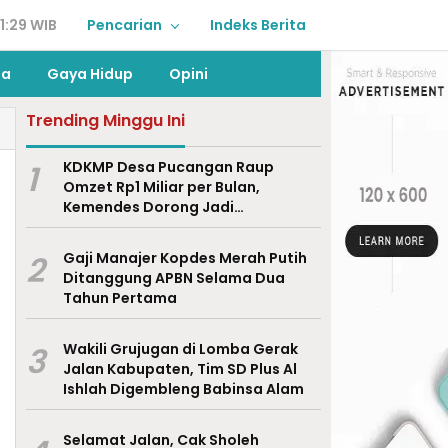
1:29 WIB
Pencarian
Indeks Berita
ga
Gaya Hidup
Opini
Trending Minggu Ini
1
KDKMP Desa Pucangan Raup
Omzet Rp1 Miliar per Bulan,
Kemendes Dorong Jadi
Percontohan Nasional
2
Gaji Manajer Kopdes Merah Putih
Ditanggung APBN Selama Dua
Tahun Pertama
3
Wakili Grujugan di Lomba Gerak
Jalan Kabupaten, Tim SD Plus Al
Ishlah Digembleng Babinsa Alam
Selamat Jalan, Cak Sholeh