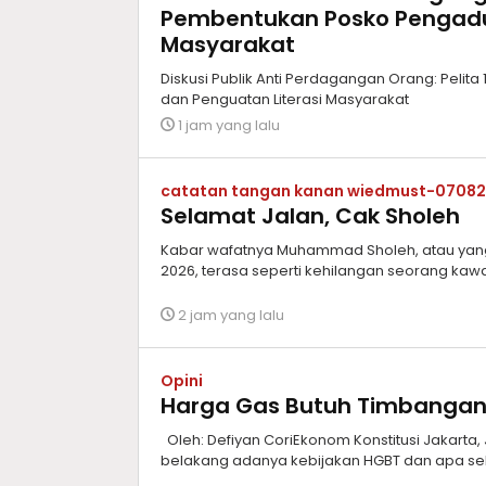
Pembentukan Posko Pengadu
Masyarakat
Diskusi Publik Anti Perdagangan Orang: Peli
dan Penguatan Literasi Masyarakat
1 jam yang lalu
catatan tangan kanan wiedmust-0708
Selamat Jalan, Cak Sholeh
Kabar wafatnya Muhammad Sholeh, atau yang 
2026, terasa seperti kehilangan seorang kawa
2 jam yang lalu
Opini
Harga Gas Butuh Timbanga
Oleh: Defiyan CoriEkonom Konstitusi Jakarta,
belakang adanya kebijakan HGBT dan apa sek