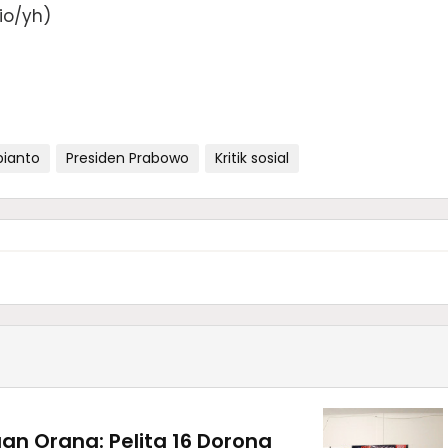
io/yh)
bianto
Presiden Prabowo
Kritik sosial
gan Orang: Pelita 16 Dorong