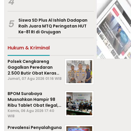
4
5
Siswa SD Plus Al Ishlah Dadapan
Raih Juara MTQ Peringatan HUT
Ke-81 RI di Grujugan
Hukum & Kriminal
Polsek Cengkareng
Gagalkan Peredaran
2.500 Butir Obat Keras
Daftar G, Satu Pengedar
Jumat, 07 Agu 2026 01:16 WIB
Diamankan
BPOM Surabaya
Musnahkan Hampir 98
Ribu Tablet Obat Ilegal,
Cegah Penyalahgunaan
Kamis, 06 Agu 2026 17:40
WIB
di Kalangan Pelajar
Prevalensi Penyalahguna