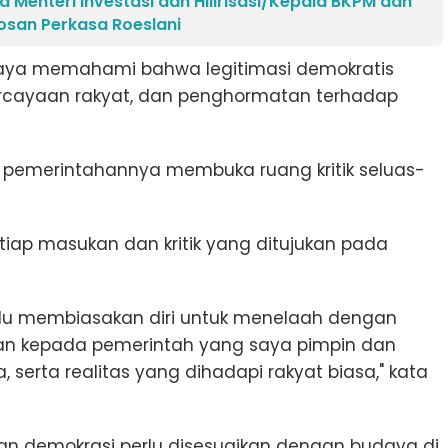
 Menteri Investasi dan Hilirisasi/Kepala BKPM dan
osan Perkasa Roeslani
Saya memahami bahwa legitimasi demokratis
percayaan rakyat, dan penghormatan terhadap
emerintahannya membuka ruang kritik seluas-
iap masukan dan kritik yang ditujukan pada
lalu membiasakan diri untuk menelaah dengan
ukan kepada pemerintah yang saya pimpin dan
serta realitas yang dihadapi rakyat biasa," kata
 demokrasi perlu disesuaikan dengan budaya di