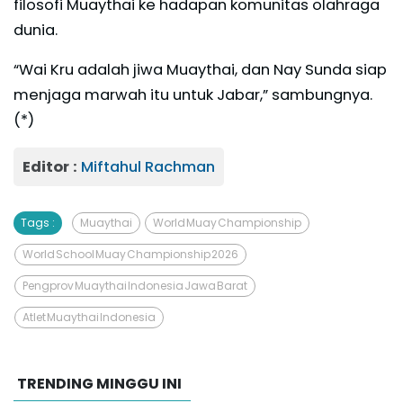
filosofi Muaythai ke hadapan komunitas olahraga
dunia.
“Wai Kru adalah jiwa Muaythai, dan Nay Sunda siap
menjaga marwah itu untuk Jabar,” sambungnya.
(*)
Editor :
Miftahul Rachman
Tags :
Muaythai
World Muay Championship
World School Muay Championship 2026
Pengprov Muaythai Indonesia Jawa Barat
Atlet Muaythai Indonesia
TRENDING MINGGU INI