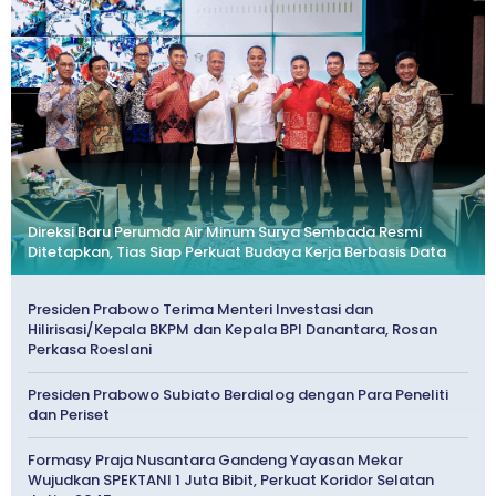
Direksi Baru Perumda Air Minum Surya Sembada Resmi
Ditetapkan, Tias Siap Perkuat Budaya Kerja Berbasis Data
Presiden Prabowo Terima Menteri Investasi dan
Hilirisasi/Kepala BKPM dan Kepala BPI Danantara, Rosan
Perkasa Roeslani
Presiden Prabowo Subiato Berdialog dengan Para Peneliti
dan Periset
Formasy Praja Nusantara Gandeng Yayasan Mekar
Wujudkan SPEKTANI 1 Juta Bibit, Perkuat Koridor Selatan