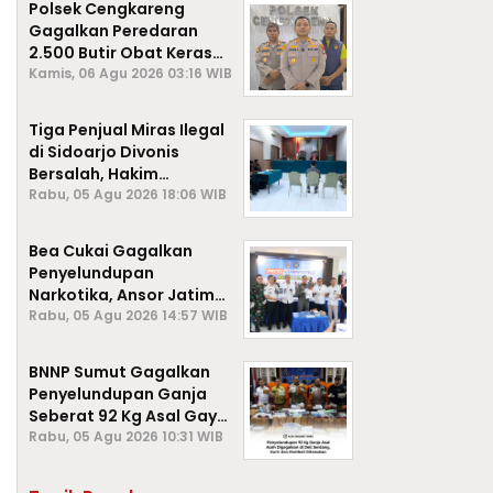
Polsek Cengkareng
Gagalkan Peredaran
2.500 Butir Obat Keras
Daftar G, Satu Pengedar
Kamis, 06 Agu 2026 03:16 WIB
Diamankan
Tiga Penjual Miras Ilegal
di Sidoarjo Divonis
Bersalah, Hakim
Jatuhkan Denda hingga
Rabu, 05 Agu 2026 18:06 WIB
Rp1 Juta
Bea Cukai Gagalkan
Penyelundupan
Narkotika, Ansor Jatim
Negara Tak Kalah dari
Rabu, 05 Agu 2026 14:57 WIB
Sindikat Internasional
BNNP Sumut Gagalkan
Penyelundupan Ganja
Seberat 92 Kg Asal Gayo
Lues, Aceh.
Rabu, 05 Agu 2026 10:31 WIB