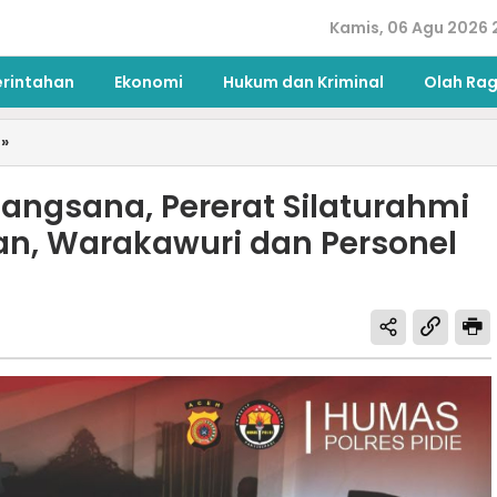
Kamis, 06 Agu 2026 2
erintahan
Ekonomi
Hukum dan Kriminal
Olah Ra
»
njangsana, Pererat Silaturahmi
n, Warakawuri dan Personel