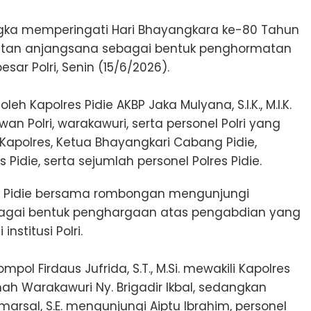
gka memperingati Hari Bhayangkara ke-80 Tahun
giatan anjangsana sebagai bentuk penghormatan
ar Polri, Senin (15/6/2026).
eh Kapolres Pidie AKBP Jaka Mulyana, S.I.K., M.I.K.
n Polri, warakawuri, serta personel Polri yang
Kapolres, Ketua Bhayangkari Cabang Pidie,
Pidie, serta sejumlah personel Polres Pidie.
res Pidie bersama rombongan mengunjungi
bagai bentuk penghargaan atas pengabdian yang
nstitusi Polri.
mpol Firdaus Jufrida, S.T., M.Si. mewakili Kapolres
 Warakawuri Ny. Brigadir Ikbal, sedangkan
arsal, S.E. mengunjungi Aiptu Ibrahim, personel