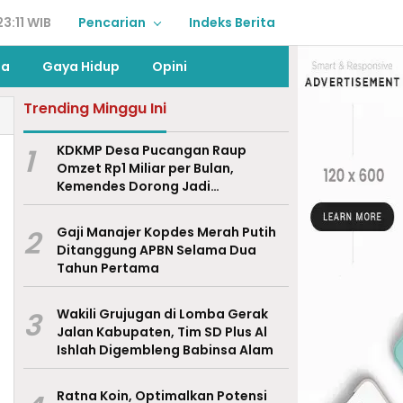
3:11 WIB
Pencarian
Indeks Berita
ga
Gaya Hidup
Opini
Trending Minggu Ini
1
KDKMP Desa Pucangan Raup
Omzet Rp1 Miliar per Bulan,
Kemendes Dorong Jadi
Percontohan Nasional
2
Gaji Manajer Kopdes Merah Putih
Ditanggung APBN Selama Dua
Tahun Pertama
3
Wakili Grujugan di Lomba Gerak
Jalan Kabupaten, Tim SD Plus Al
Ishlah Digembleng Babinsa Alam
Ratna Koin, Optimalkan Potensi