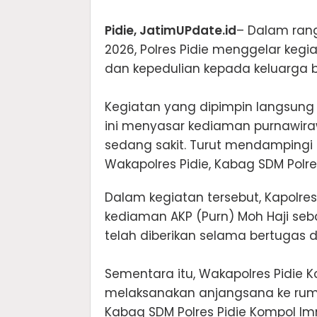
‎Pidie, JatimUPdate.id
– Dalam ran
2026, Polres Pidie menggelar ke
dan kepedulian kepada keluarga bes
‎Kegiatan yang dipimpin langsung ol
ini menyasar kediaman purnawirawa
sedang sakit. Turut mendampingi 
Wakapolres Pidie, Kabag SDM Polres 
‎Dalam kegiatan tersebut, Kapol
kediaman AKP (Purn) Moh Haji se
telah diberikan selama bertugas di i
‎Sementara itu, Wakapolres Pidie Ko
melaksanakan anjangsana ke rumah
Kabag SDM Polres Pidie Kompol Imm