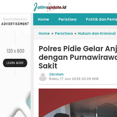
Home
Peristiwa
Politik dan Pem
Home
»
Peristiwa
»
Hukum dan Kriminal
‎Polres Pidie Gelar A
dengan Purnawirawa
Sakit
Zikrillah
Rabu, 17 Jun 2026 03:29 WIB