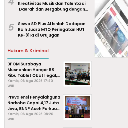
4
Kreativitas Musik dan Talenta di
Daerah dan Bergabung dengan
Ekraf Pasuruan
5
Siswa SD Plus Al Ishlah Dadapan
Raih Juara MTQ Peringatan HUT
Ke-81 RI di Grujugan
Hukum & Kriminal
BPOM Surabaya
Musnahkan Hampir 98
Ribu Tablet Obat Ilegal,
Cegah Penyalahgunaan
Kamis, 06 Agu 2026 17:40
WIB
di Kalangan Pelajar
Prevalensi Penyalahguna
Narkoba Capai 4,17 Juta
Jiwa, BNNP Aceh Perkuat
P4GN di Subulussalam
Kamis, 06 Agu 2026 08:20
WIB