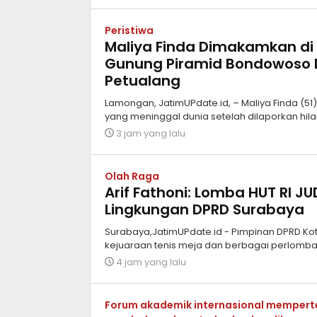
Peristiwa
Maliya Finda Dimakamkan di
Gunung Piramid Bondowoso 
Petualang
Lamongan, JatimUPdate.id, – Maliya Finda (5
yang meninggal dunia setelah dilaporkan hil
3 jam yang lalu
Olah Raga
Arif Fathoni: Lomba HUT RI J
Lingkungan DPRD Surabaya
Surabaya,JatimUPdate.id - Pimpinan DPRD Kot
kejuaraan tenis meja dan berbagai perlomba
4 jam yang lalu
Forum akademik internasional memperte