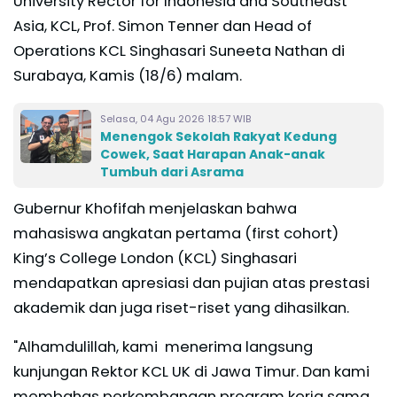
University Rector for Indonesia and Southeast
Asia, KCL, Prof. Simon Tenner dan Head of
Operations KCL Singhasari Suneeta Nathan di
Surabaya, Kamis (18/6) malam.
Selasa, 04 Agu 2026 18:57 WIB
Menengok Sekolah Rakyat Kedung
Cowek, Saat Harapan Anak-anak
Tumbuh dari Asrama
Gubernur Khofifah menjelaskan bahwa
mahasiswa angkatan pertama (first cohort)
King’s College London (KCL) Singhasari
mendapatkan apresiasi dan pujian atas prestasi
akademik dan juga riset-riset yang dihasilkan.
"Alhamdulillah, kami menerima langsung
kunjungan Rektor KCL UK di Jawa Timur. Dan kami
membahas perkembangan program kerja sama