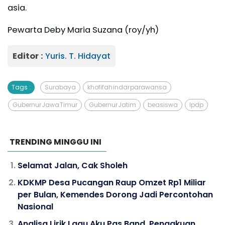
asia.
Pewarta Deby Maria Suzana (roy/yh)
Editor :
Yuris. T. Hidayat
Tags :
Surabaya
khofifah indar parawansa
Gubernur Jawa Timur
Gubernur Jatim
beasiswa
lpdp
TRENDING MINGGU INI
Selamat Jalan, Cak Sholeh
KDKMP Desa Pucangan Raup Omzet Rp1 Miliar
per Bulan, Kemendes Dorong Jadi Percontohan
Nasional
Analisa Lirik Lagu Aku Pas Band, Pengakuan