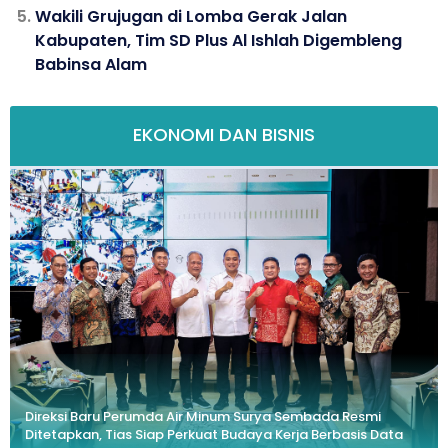
Wakili Grujugan di Lomba Gerak Jalan
Kabupaten, Tim SD Plus Al Ishlah Digembleng
Babinsa Alam
EKONOMI DAN BISNIS
Direksi Baru Perumda Air Minum Surya Sembada Resmi
Ditetapkan, Tias Siap Perkuat Budaya Kerja Berbasis Data