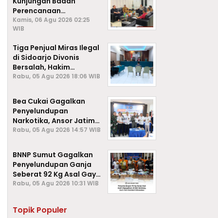
Kunjungan Badan
Perencanaan
Pembangunan Daerah
Kamis, 06 Agu 2026 02:25
WIB
(BAPPEDA) Kota Sabang,
Tiga Penjual Miras Ilegal
di Sidoarjo Divonis
Bersalah, Hakim
Jatuhkan Denda hingga
Rabu, 05 Agu 2026 18:06 WIB
Rp1 Juta
Bea Cukai Gagalkan
Penyelundupan
Narkotika, Ansor Jatim
Negara Tak Kalah dari
Rabu, 05 Agu 2026 14:57 WIB
Sindikat Internasional
BNNP Sumut Gagalkan
Penyelundupan Ganja
Seberat 92 Kg Asal Gayo
Lues, Aceh.
Rabu, 05 Agu 2026 10:31 WIB
Topik Populer