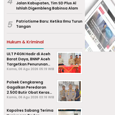
4
Jalan Kabupaten, Tim SD Plus Al
Ishlah Digembleng Babinsa Alam
5
Patriotisme Baru: Ketika Ilmu Turun
Tangan
Hukum & Kriminal
ULT P4GN Hadir di Aceh
Barat Daya, BNNP Aceh
Targetkan Penurunan
Penyalahgunaan
Kamis, 06 Agu 2026 05:19 WIB
Narkotika
Polsek Cengkareng
Gagalkan Peredaran
2.500 Butir Obat Keras
Daftar G, Satu Pengedar
Kamis, 06 Agu 2026 03:16 WIB
Diamankan
Kapolres Sabang Terima