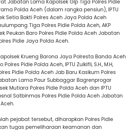
 Jabatan Lama Kapolsek Glp Tiga Polres Pidie
Pama Polda Aceh (dalam rangka pensiun), IPTU
sek Setia Bakti Polres Aceh Jaya Polda Aceh
ulumpang Tiga Polres Pidie Polda Aceh, AKP
ek Peukan Baro Polres Pidie Polda Aceh Jabatan
res Pidie Jaya Polda Aceh.
akapolsek Krueng Barona Jaya Polresta Banda Aceh
lres Pidie Polda Aceh, IPTU Zulkifli, S.H., M.H,
res Pidie Polda Aceh Jab Baru Kasikum Polres
H, Jabatan Lama Paur Subbaggar Bagrenprogar
ek Mutiara Polres Pidie Polda Aceh dan IPTU
nal Satbinmas Polres Pidie Polda Aceh Jabatan
 Aceh.
h pejabat tersebut, diharapkan Polres Pidie
nkan tugas pemeliharaan keamanan dan