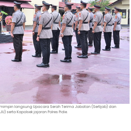
., memimpin langsung Upacara Serah Terima Jabatan (Sertijab) dan
 serta Kapolsek jajaran Polres Pidie.