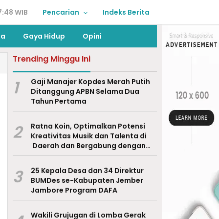
7:48 WIB
Pencarian
Indeks Berita
ga
Gaya Hidup
Opini
Trending Minggu Ini
1
Gaji Manajer Kopdes Merah Putih
Ditanggung APBN Selama Dua
Tahun Pertama
2
Ratna Koin, Optimalkan Potensi
Kreativitas Musik dan Talenta di
Daerah dan Bergabung dengan
Ekraf Pasuruan
3
25 Kepala Desa dan 34 Direktur
BUMDes se-Kabupaten Jember
Jambore Program DAFA
Wakili Grujugan di Lomba Gerak