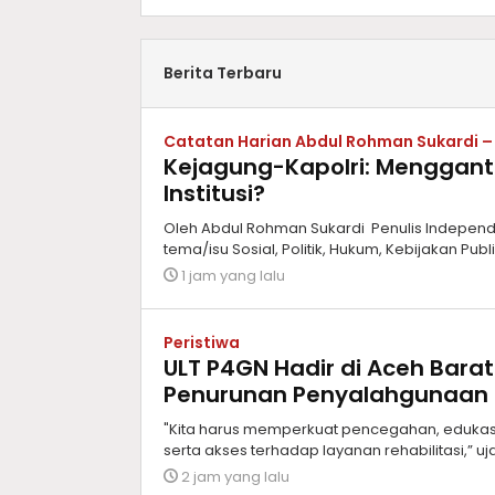
Berita Terbaru
Catatan Harian Abdul Rohman Sukardi 
Kejagung-Kapolri: Menggant
Institusi?
Oleh Abdul Rohman Sukardi Penulis Independen,
tema/isu Sosial, Politik, Hukum, Kebijakan Publ
1 jam yang lalu
Peristiwa
ULT P4GN Hadir di Aceh Bara
Penurunan Penyalahgunaan 
"Kita harus memperkuat pencegahan, edukasi
serta akses terhadap layanan rehabilitasi,” uj
2 jam yang lalu