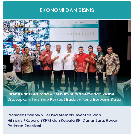
EKONOMI DAN BISNIS
Direksi Baru Perumda Air Minum Surya Sembada Resmi
Ditetapkan, Tias Siap Perkuat Budaya Kerja Berbasis Data
Presiden Prabowo Terima Menteri Investasi dan
Hilirisasi/Kepala BKPM dan Kepala BPI Danantara, Rosan
Perkasa Roeslani