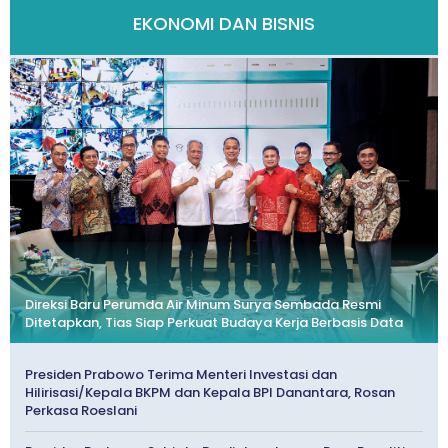
EKONOMI DAN BISNIS
Direksi Baru Perumda Air Minum Surya Sembada Resmi
Ditetapkan, Tias Siap Perkuat Budaya Kerja Berbasis Data
Presiden Prabowo Terima Menteri Investasi dan
Hilirisasi/Kepala BKPM dan Kepala BPI Danantara, Rosan
Perkasa Roeslani