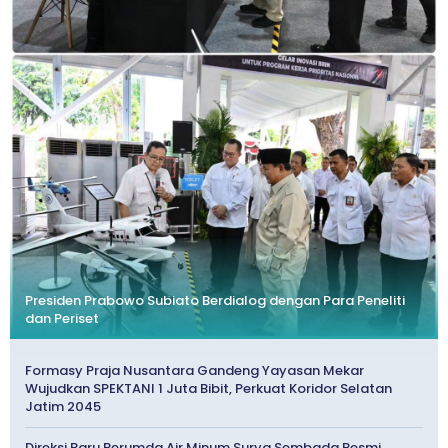
Presiden Prabowo Subiato Berdialog dengan Para Peneliti
dan Periset
Formasy Praja Nusantara Gandeng Yayasan Mekar
Wujudkan SPEKTANI 1 Juta Bibit, Perkuat Koridor Selatan
Jatim 2045
Direksi Baru Perumda Air Minum Surya Sembada Resmi