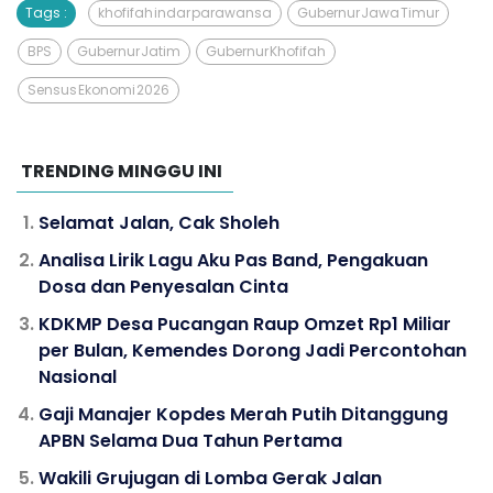
Tags :
khofifah indar parawansa
Gubernur Jawa Timur
BPS
Gubernur Jatim
Gubernur Khofifah
Sensus Ekonomi 2026
TRENDING MINGGU INI
Selamat Jalan, Cak Sholeh
Analisa Lirik Lagu Aku Pas Band, Pengakuan
Dosa dan Penyesalan Cinta
KDKMP Desa Pucangan Raup Omzet Rp1 Miliar
per Bulan, Kemendes Dorong Jadi Percontohan
Nasional
Gaji Manajer Kopdes Merah Putih Ditanggung
APBN Selama Dua Tahun Pertama
Wakili Grujugan di Lomba Gerak Jalan