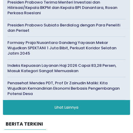
Presiden Prabowo Terima Menteri Investasi dan
Hilirisasi/Kepala BKPM dan Kepala BPI Danantara, Rosan
Perkasa Roeslani
Presiden Prabowo Subiato Berdialog dengan Para Peneliti
dan Periset
Formasy Praja Nusantara Gandeng Yayasan Mekar
Wujudkan SPEKTANI 1 Juta Bibit, Perkuat Koridor Selatan
Jatim 2045
Indeks Kepuasan Layanan Haji 2026 Capai 83,28 Persen,
Masuk Kategori Sangat Memuaskan
Penasehat Mendes PDT, Prof Dr Zainudin Maliki: Kita
Wujudkan Kemandirian Ekonomi Berbasis Pengembangan
Potensi Desa
Lihat Lainnya
BERITA TERKINI