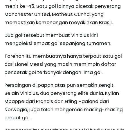
menit ke-45. Satu gol lainnya dicetak penyerang
Manchester United, Matheus Cunha, yang
memastikan kemenangan meyakinkan Brasil.
Dua gol tersebut membuat Vinicius kini
mengoleksi empat gol sepanjang turnamen.
Torehan itu membuatnya hanya terpaut satu gol
dari Lionel Messi yang masih memimpin daftar
pencetak gol terbanyak dengan lima gol.
Persaingan di papan atas pun semakin sengit.
Selain Vinicius, dua penyerang elite dunia, Kylian
Mbappe dari Prancis dan Erling Haaland dari
Norwegia, juga telah mengemas masing-masing
empat gol.