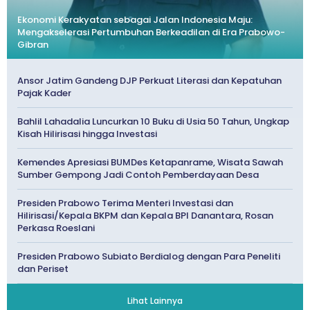
Ekonomi Kerakyatan sebagai Jalan Indonesia Maju:
Mengakselerasi Pertumbuhan Berkeadilan di Era Prabowo-
Gibran
Ansor Jatim Gandeng DJP Perkuat Literasi dan Kepatuhan
Pajak Kader
Bahlil Lahadalia Luncurkan 10 Buku di Usia 50 Tahun, Ungkap
Kisah Hilirisasi hingga Investasi
Kemendes Apresiasi BUMDes Ketapanrame, Wisata Sawah
Sumber Gempong Jadi Contoh Pemberdayaan Desa
Presiden Prabowo Terima Menteri Investasi dan
Hilirisasi/Kepala BKPM dan Kepala BPI Danantara, Rosan
Perkasa Roeslani
Presiden Prabowo Subiato Berdialog dengan Para Peneliti
dan Periset
Lihat Lainnya