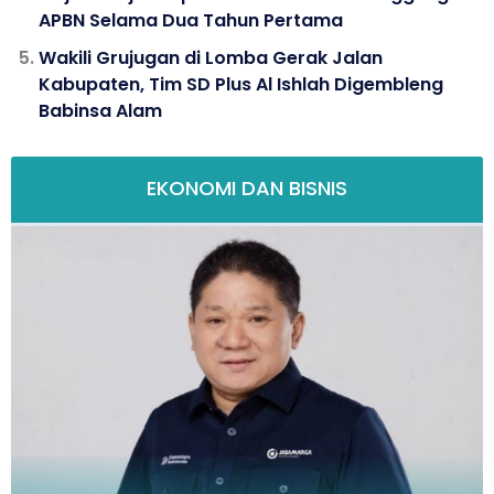
APBN Selama Dua Tahun Pertama
Wakili Grujugan di Lomba Gerak Jalan
Kabupaten, Tim SD Plus Al Ishlah Digembleng
Babinsa Alam
EKONOMI DAN BISNIS