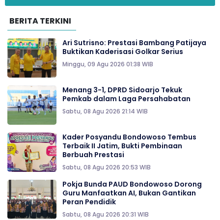
BERITA TERKINI
Ari Sutrisno: Prestasi Bambang Patijaya
Buktikan Kaderisasi Golkar Serius
Minggu, 09 Agu 2026 01:38 WIB
Menang 3-1, DPRD Sidoarjo Tekuk
Pemkab dalam Laga Persahabatan
Sabtu, 08 Agu 2026 21:14 WIB
Kader Posyandu Bondowoso Tembus
Terbaik II Jatim, Bukti Pembinaan
Berbuah Prestasi
Sabtu, 08 Agu 2026 20:53 WIB
Pokja Bunda PAUD Bondowoso Dorong
Guru Manfaatkan AI, Bukan Gantikan
Peran Pendidik
Sabtu, 08 Agu 2026 20:31 WIB