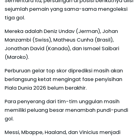
Sementara itu, persaingan di posisi berikutnya diisi
sejumlah pemain yang sama-sama mengoleksi
tiga gol.
Mereka adalah Deniz Undav (Jerman), Johan
Manzambi (Swiss), Matheus Cunha (Brasil),
Jonathan David (Kanada), dan Ismael Saibari
(Maroko).
Perburuan gelar top skor diprediksi masih akan
berlangsung ketat mengingat fase penyisihan
Piala Dunia 2026 belum berakhir.
Para penyerang dari tim-tim unggulan masih
memiliki peluang besar menambah pundi-pundi
gol.
Messi, Mbappe, Haaland, dan Vinicius menjadi