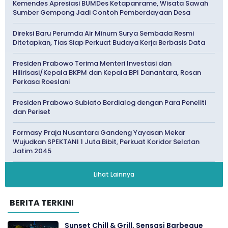
Kemendes Apresiasi BUMDes Ketapanrame, Wisata Sawah
Sumber Gempong Jadi Contoh Pemberdayaan Desa
Direksi Baru Perumda Air Minum Surya Sembada Resmi
Ditetapkan, Tias Siap Perkuat Budaya Kerja Berbasis Data
Presiden Prabowo Terima Menteri Investasi dan
Hilirisasi/Kepala BKPM dan Kepala BPI Danantara, Rosan
Perkasa Roeslani
Presiden Prabowo Subiato Berdialog dengan Para Peneliti
dan Periset
Formasy Praja Nusantara Gandeng Yayasan Mekar
Wujudkan SPEKTANI 1 Juta Bibit, Perkuat Koridor Selatan
Jatim 2045
Lihat Lainnya
BERITA TERKINI
Sunset Chill & Grill, Sensasi Barbeque