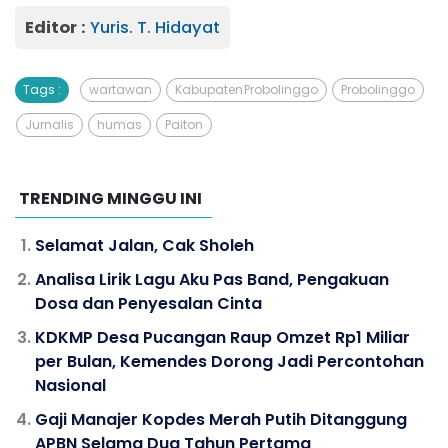
Editor :
Yuris. T. Hidayat
Tags :
wartawan
Kabupaten Probolinggo
Probolinggo
Jurnalis
humas
Paiton
TRENDING MINGGU INI
Selamat Jalan, Cak Sholeh
Analisa Lirik Lagu Aku Pas Band, Pengakuan
Dosa dan Penyesalan Cinta
KDKMP Desa Pucangan Raup Omzet Rp1 Miliar
per Bulan, Kemendes Dorong Jadi Percontohan
Nasional
Gaji Manajer Kopdes Merah Putih Ditanggung
APBN Selama Dua Tahun Pertama