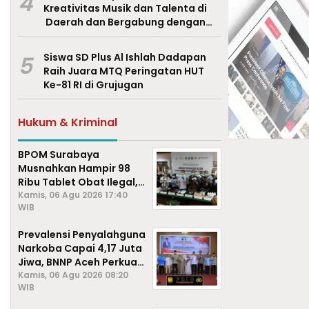
4
Kreativitas Musik dan Talenta di
Daerah dan Bergabung dengan
Ekraf Pasuruan
5
Siswa SD Plus Al Ishlah Dadapan
Raih Juara MTQ Peringatan HUT
Ke-81 RI di Grujugan
Hukum & Kriminal
BPOM Surabaya
Musnahkan Hampir 98
Ribu Tablet Obat Ilegal,
Cegah Penyalahgunaan
Kamis, 06 Agu 2026 17:40
WIB
di Kalangan Pelajar
Prevalensi Penyalahguna
Narkoba Capai 4,17 Juta
Jiwa, BNNP Aceh Perkuat
P4GN di Subulussalam
Kamis, 06 Agu 2026 08:20
WIB