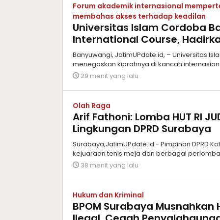
Forum akademik internasional memperte
membahas akses terhadap keadilan
Universitas Islam Cordoba B
International Course, Hadirk
Banyuwangi, JatimUPdate.id, – Universitas I
menegaskan kiprahnya di kancah internasio
29 menit yang lalu
Olah Raga
Arif Fathoni: Lomba HUT RI J
Lingkungan DPRD Surabaya
Surabaya,JatimUPdate.id - Pimpinan DPRD Kot
kejuaraan tenis meja dan berbagai perlomba
38 menit yang lalu
Hukum dan Kriminal
BPOM Surabaya Musnahkan H
Ilegal, Cegah Penyalahgunaa