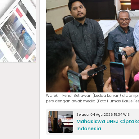
Warek III Fendi Setiawan (kedua kanan) didampin
pers dengan awak media (Foto Humas Kauje Fest
Selasa, 04 Agu 2026 19:34 WIB
Mahasiswa UNEJ Ciptakan
Indonesia