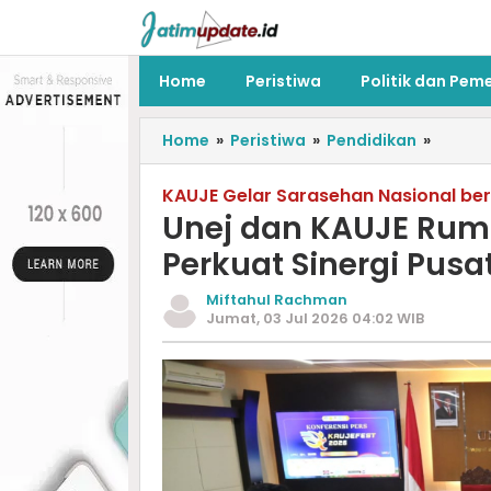
Home
Peristiwa
Politik dan Pem
Home
»
Peristiwa
»
Pendidikan
»
KAUJE Gelar Sarasehan Nasional be
Unej dan KAUJE Rum
Perkuat Sinergi Pus
Miftahul Rachman
Jumat, 03 Jul 2026 04:02 WIB