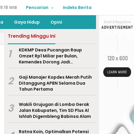
9:18 WIB
Pencarian
Indeks Berita
ga
Gaya Hidup
Opini
Trending Minggu Ini
1
KDKMP Desa Pucangan Raup
Omzet Rp1 Miliar per Bulan,
Kemendes Dorong Jadi
Percontohan Nasional
2
Gaji Manajer Kopdes Merah Putih
Ditanggung APBN Selama Dua
Tahun Pertama
3
Wakili Grujugan di Lomba Gerak
Jalan Kabupaten, Tim SD Plus Al
Ishlah Digembleng Babinsa Alam
Ratna Koin, Optimalkan Potensi