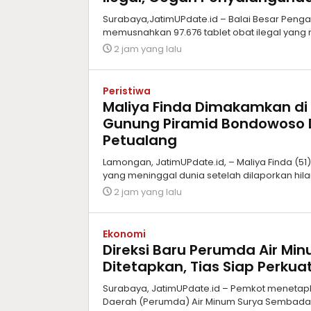
Surabaya,JatimUPdate.id – Balai Besar Pen
memusnahkan 97.676 tablet obat ilegal yang
2 jam yang lalu
Peristiwa
Maliya Finda Dimakamkan di
Gunung Piramid Bondowoso 
Petualang
Lamongan, JatimUPdate.id, – Maliya Finda (5
yang meninggal dunia setelah dilaporkan hil
2 jam yang lalu
Ekonomi
Direksi Baru Perumda Air M
Ditetapkan, Tias Siap Perkua
Surabaya, JatimUPdate.id – Pemkot menetap
Daerah (Perumda) Air Minum Surya Sembada