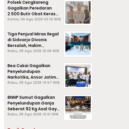
Polsek Cengkareng
Gagalkan Peredaran
2.500 Butir Obat Keras
Daftar G, Satu Pengedar
Kamis, 06 Agu 2026 03:16 WIB
Diamankan
Tiga Penjual Miras Ilegal
di Sidoarjo Divonis
Bersalah, Hakim
Jatuhkan Denda hingga
Rabu, 05 Agu 2026 18:06 WIB
Rp1 Juta
Bea Cukai Gagalkan
Penyelundupan
Narkotika, Ansor Jatim
Negara Tak Kalah dari
Rabu, 05 Agu 2026 14:57 WIB
Sindikat Internasional
BNNP Sumut Gagalkan
Penyelundupan Ganja
Seberat 92 Kg Asal Gayo
Lues, Aceh.
Rabu, 05 Agu 2026 10:31 WIB