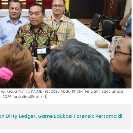
gi Ketua Panitia KAUJE Fest 2026 Abdul Kholik (tengah), saat jumpa
 2026 for JatimUPdate.id)
 Dirty Ledger, Game Edukasi Forensik Pertama di