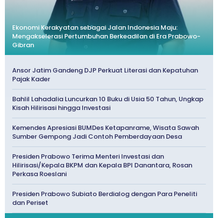
Ekonomi Kerakyatan sebagai Jalan Indonesia Maju:
Mengakselerasi Pertumbuhan Berkeadilan di Era Prabowo-
Gibran
Ansor Jatim Gandeng DJP Perkuat Literasi dan Kepatuhan
Pajak Kader
Bahlil Lahadalia Luncurkan 10 Buku di Usia 50 Tahun, Ungkap
Kisah Hilirisasi hingga Investasi
Kemendes Apresiasi BUMDes Ketapanrame, Wisata Sawah
Sumber Gempong Jadi Contoh Pemberdayaan Desa
Presiden Prabowo Terima Menteri Investasi dan
Hilirisasi/Kepala BKPM dan Kepala BPI Danantara, Rosan
Perkasa Roeslani
Presiden Prabowo Subiato Berdialog dengan Para Peneliti
dan Periset