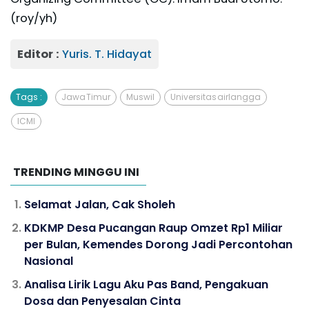
(roy/yh)
Editor :
Yuris. T. Hidayat
Tags :
Jawa Timur
Muswil
Universitas airlangga
ICMI
TRENDING MINGGU INI
Selamat Jalan, Cak Sholeh
KDKMP Desa Pucangan Raup Omzet Rp1 Miliar
per Bulan, Kemendes Dorong Jadi Percontohan
Nasional
Analisa Lirik Lagu Aku Pas Band, Pengakuan
Dosa dan Penyesalan Cinta