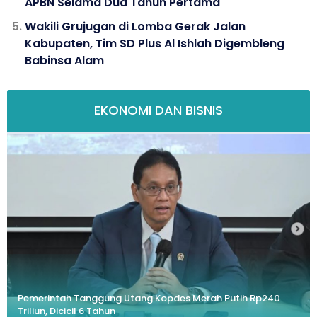
APBN Selama Dua Tahun Pertama
Wakili Grujugan di Lomba Gerak Jalan
Kabupaten, Tim SD Plus Al Ishlah Digembleng
Babinsa Alam
EKONOMI DAN BISNIS
Pemerintah Tanggung Utang Kopdes Merah Putih Rp240
Triliun, Dicicil 6 Tahun