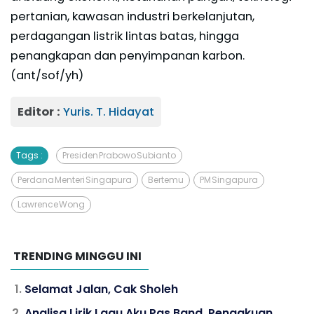
pertanian, kawasan industri berkelanjutan,
perdagangan listrik lintas batas, hingga
penangkapan dan penyimpanan karbon.
(ant/sof/yh)
Editor :
Yuris. T. Hidayat
Tags :
Presiden Prabowo Subianto
Perdana Menteri Singapura
Bertemu
PM Singapura
Lawrence Wong
TRENDING MINGGU INI
Selamat Jalan, Cak Sholeh
Analisa Lirik Lagu Aku Pas Band, Pengakuan