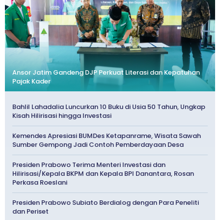
Ansor Jatim Gandeng DJP Perkuat Literasi dan Kepatuhan
Pajak Kader
Bahlil Lahadalia Luncurkan 10 Buku di Usia 50 Tahun, Ungkap
Kisah Hilirisasi hingga Investasi
Kemendes Apresiasi BUMDes Ketapanrame, Wisata Sawah
Sumber Gempong Jadi Contoh Pemberdayaan Desa
Presiden Prabowo Terima Menteri Investasi dan
Hilirisasi/Kepala BKPM dan Kepala BPI Danantara, Rosan
Perkasa Roeslani
Presiden Prabowo Subiato Berdialog dengan Para Peneliti
dan Periset