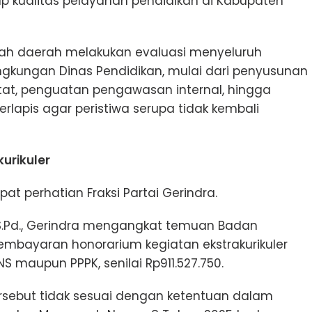
 kualitas pelayanan pendidikan di Kabupaten
tah daerah melakukan evaluasi menyeluruh
ingkungan Dinas Pendidikan, mulai dari penyusunan
etat, penguatan pengawasan internal, hingga
rlapis agar peristiwa serupa tidak kembali
kurikuler
t perhatian Fraksi Partai Gerindra.
, S.Pd., Gerindra mengangkat temuan Badan
bayaran honorarium kegiatan ekstrakurikuler
S maupun PPPK, senilai Rp911.527.750.
rsebut tidak sesuai dengan ketentuan dalam