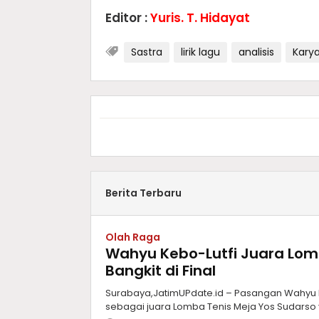
Editor :
Yuris. T. Hidayat
Sastra
lirik lagu
analisis
Karya
Berita Terbaru
Olah Raga
Wahyu Kebo-Lutfi Juara Lomb
Bangkit di Final
Surabaya,JatimUPdate.id – Pasangan Wahyu D
sebagai juara Lomba Tenis Meja Yos Sudarso 