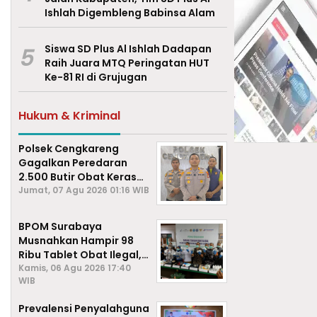
Ishlah Digembleng Babinsa Alam
5
Siswa SD Plus Al Ishlah Dadapan
Raih Juara MTQ Peringatan HUT
Ke-81 RI di Grujugan
Hukum & Kriminal
Polsek Cengkareng
Gagalkan Peredaran
2.500 Butir Obat Keras
Daftar G, Satu Pengedar
Jumat, 07 Agu 2026 01:16 WIB
Diamankan
BPOM Surabaya
Musnahkan Hampir 98
Ribu Tablet Obat Ilegal,
Cegah Penyalahgunaan
Kamis, 06 Agu 2026 17:40
WIB
di Kalangan Pelajar
Prevalensi Penyalahguna