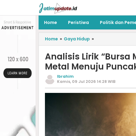
Home
Peristiwa
Politik dan Pem
Home
»
Gaya Hidup
»
Analisis Lirik “Bursa
Metal Menuju Punca
Ibrahim
Kamis, 09 Jul 2026 14:28 WIB