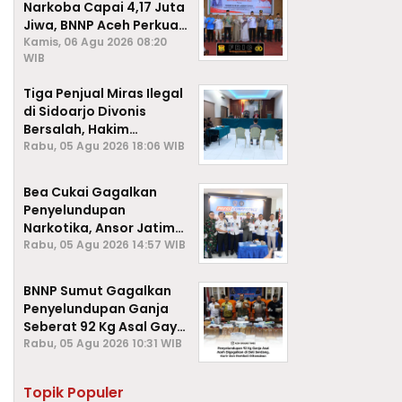
Narkoba Capai 4,17 Juta
Jiwa, BNNP Aceh Perkuat
P4GN di Subulussalam
Kamis, 06 Agu 2026 08:20
WIB
Tiga Penjual Miras Ilegal
di Sidoarjo Divonis
Bersalah, Hakim
Jatuhkan Denda hingga
Rabu, 05 Agu 2026 18:06 WIB
Rp1 Juta
Bea Cukai Gagalkan
Penyelundupan
Narkotika, Ansor Jatim
Negara Tak Kalah dari
Rabu, 05 Agu 2026 14:57 WIB
Sindikat Internasional
BNNP Sumut Gagalkan
Penyelundupan Ganja
Seberat 92 Kg Asal Gayo
Lues, Aceh.
Rabu, 05 Agu 2026 10:31 WIB
Topik Populer