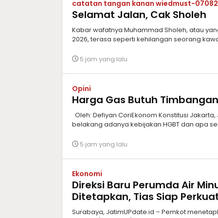
catatan tangan kanan wiedmust-0708
Selamat Jalan, Cak Sholeh
Kabar wafatnya Muhammad Sholeh, atau yang 
2026, terasa seperti kehilangan seorang kawa
5 jam yang lalu
Opini
Harga Gas Butuh Timbanga
Oleh: Defiyan CoriEkonom Konstitusi Jakarta,
belakang adanya kebijakan HGBT dan apa sek
5 jam yang lalu
Ekonomi
Direksi Baru Perumda Air M
Ditetapkan, Tias Siap Perkua
Surabaya, JatimUPdate.id – Pemkot menetap