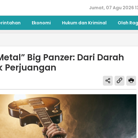
Jumat, 07 Agu 2026 1
erintahan
Ekonomi
Hukum dan Kriminal
Olah Ra
 Metal” Big Panzer: Dari Darah
k Perjuangan