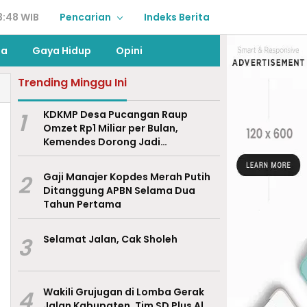
3:48 WIB
Pencarian
Indeks Berita
ga
Gaya Hidup
Opini
Trending Minggu Ini
1
KDKMP Desa Pucangan Raup
Omzet Rp1 Miliar per Bulan,
Kemendes Dorong Jadi
Percontohan Nasional
2
Gaji Manajer Kopdes Merah Putih
Ditanggung APBN Selama Dua
Tahun Pertama
3
Selamat Jalan, Cak Sholeh
4
Wakili Grujugan di Lomba Gerak
Jalan Kabupaten, Tim SD Plus Al