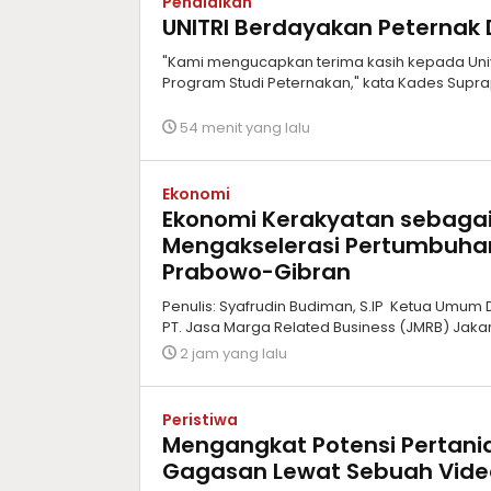
Pendidikan
UNITRI Berdayakan Peternak 
"Kami mengucapkan terima kasih kepada Uni
Program Studi Peternakan," kata Kades Supra
54 menit yang lalu
Ekonomi
Ekonomi Kerakyatan sebagai 
Mengakselerasi Pertumbuhan 
Prabowo-Gibran
Penulis: Syafrudin Budiman, S.IP Ketua Umum
PT. Jasa Marga Related Business (JMRB) Jakart
2 jam yang lalu
Peristiwa
Mengangkat Potensi Pertani
Gagasan Lewat Sebuah Vid