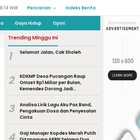
8:14 WIB
Pencarian
Indeks Berita
ga
Gaya Hidup
Opini
Trending Minggu Ini
1
Selamat Jalan, Cak Sholeh
2
KDKMP Desa Pucangan Raup
Omzet Rp1 Miliar per Bulan,
Kemendes Dorong Jadi
Percontohan Nasional
3
Analisa Lirik Lagu Aku Pas Band,
Pengakuan Dosa dan Penyesalan
Cinta
4
Gaji Manajer Kopdes Merah Putih
Ditanggung APBN Selama Dua