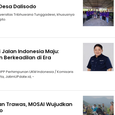
Desa Dalisodo
versitas Tribhuwana Tunggadewi, khususnya
pto.
Jalan Indonesia Maju:
Berkeadilan di Era
 DPP Perhimpunan UKM Indonesia / Komisaris
a, JatimUPdate.id, -
an Trawas, MOSAI Wujudkan
eo