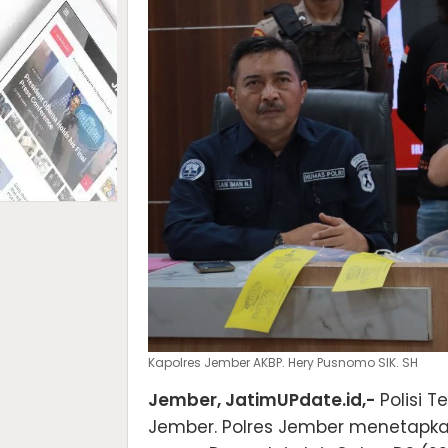
Kapolres Jember AKBP. Hery Pusnomo SIK. SH
Jember, JatimUPdate.id,-
Polisi 
Jember. Polres Jember menetapkan