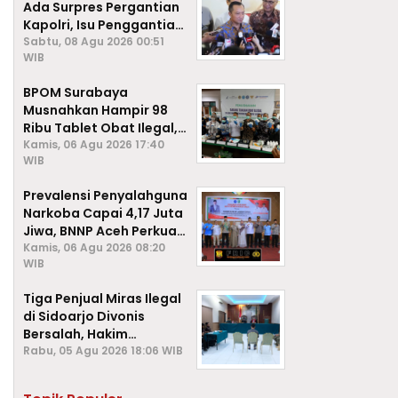
Ada Surpres Pergantian
Kapolri, Isu Penggantian
Listyo Sigit Dipastikan
Sabtu, 08 Agu 2026 00:51
WIB
Hoaks
BPOM Surabaya
Musnahkan Hampir 98
Ribu Tablet Obat Ilegal,
Cegah Penyalahgunaan
Kamis, 06 Agu 2026 17:40
WIB
di Kalangan Pelajar
Prevalensi Penyalahguna
Narkoba Capai 4,17 Juta
Jiwa, BNNP Aceh Perkuat
P4GN di Subulussalam
Kamis, 06 Agu 2026 08:20
WIB
Tiga Penjual Miras Ilegal
di Sidoarjo Divonis
Bersalah, Hakim
Jatuhkan Denda hingga
Rabu, 05 Agu 2026 18:06 WIB
Rp1 Juta