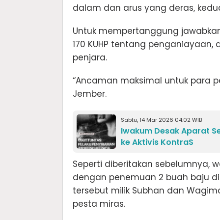
dalam dan arus yang deras, keduan
Untuk mempertanggung jawabkan p
170 KUHP tentang penganiayaan,
penjara.
“Ancaman maksimal untuk para pel
Jember.
Sabtu, 14 Mar 2026 04:02 WIB
Iwakum Desak Aparat Seg
ke Aktivis KontraS
Seperti diberitakan sebelumnya, 
dengan penemuan 2 buah baju di pi
tersebut milik Subhan dan Wagima
pesta miras.