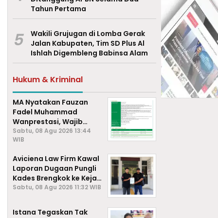
Tahun Pertama
5
Wakili Grujugan di Lomba Gerak
Jalan Kabupaten, Tim SD Plus Al
Ishlah Digembleng Babinsa Alam
Hukum & Kriminal
MA Nyatakan Fauzan
Fadel Muhammad
Wanprestasi, Wajib
Bayar Rp2,085 Miliar
Sabtu, 08 Agu 2026 13:44
WIB
Aviciena Law Firm Kawal
Laporan Dugaan Pungli
Kades Brengkok ke Kejari
Lamongan
Sabtu, 08 Agu 2026 11:32 WIB
Istana Tegaskan Tak