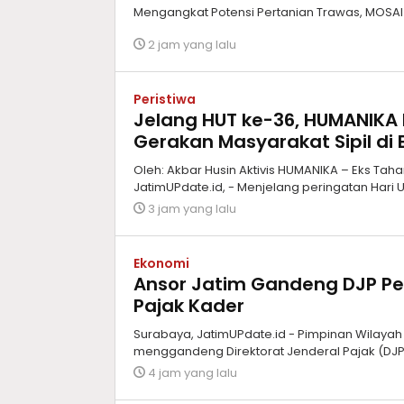
Mengangkat Potensi Pertanian Trawas, MOS
2 jam yang lalu
Peristiwa
Jelang HUT ke-36, HUMANIKA 
Gerakan Masyarakat Sipil di E
Oleh: Akbar Husin Aktivis HUMANIKA – Eks Tahan
JatimUPdate.id, - Menjelang peringatan Hari
3 jam yang lalu
Ekonomi
Ansor Jatim Gandeng DJP Pe
Pajak Kader
Surabaya, JatimUPdate.id - Pimpinan Wilay
menggandeng Direktorat Jenderal Pajak (DJP)
4 jam yang lalu