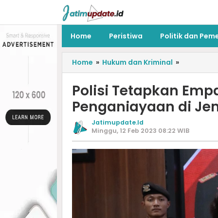
Home
Peristiwa
Politik dan Pem
Home
»
Hukum dan Kriminal
»
Polisi Tetapkan Emp
Penganiayaan di Je
Jatimupdate.id
Minggu, 12 Feb 2023 08:22 WIB