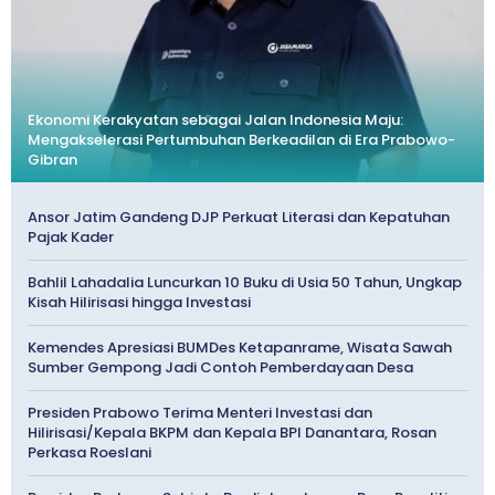
Ekonomi Kerakyatan sebagai Jalan Indonesia Maju:
Mengakselerasi Pertumbuhan Berkeadilan di Era Prabowo-
Gibran
Ansor Jatim Gandeng DJP Perkuat Literasi dan Kepatuhan
Pajak Kader
Bahlil Lahadalia Luncurkan 10 Buku di Usia 50 Tahun, Ungkap
Kisah Hilirisasi hingga Investasi
Kemendes Apresiasi BUMDes Ketapanrame, Wisata Sawah
Sumber Gempong Jadi Contoh Pemberdayaan Desa
Presiden Prabowo Terima Menteri Investasi dan
Hilirisasi/Kepala BKPM dan Kepala BPI Danantara, Rosan
Perkasa Roeslani