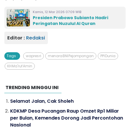
Kamis, 12 Mar 2026 07:09 WIB
Presiden Prabowo Subianto Hadiri
Peringatan Nuzulul Al Quran
Editor :
Redaksi
Tags :
wapres ri
menara BNI Pejompongan
PPI Dunia
KH Ma'ruf Amin
TRENDING MINGGU INI
Selamat Jalan, Cak Sholeh
KDKMP Desa Pucangan Raup Omzet Rp1 Miliar
per Bulan, Kemendes Dorong Jadi Percontohan
Nasional