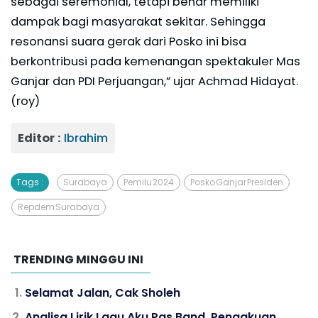
sebagai seremonial, tetapi benar memiliki
dampak bagi masyarakat sekitar. Sehingga
resonansi suara gerak dari Posko ini bisa
berkontribusi pada kemenangan spektakuler Mas
Ganjar dan PDI Perjuangan,” ujar Achmad Hidayat.
(roy)
Editor :
Ibrahim
Tags :
Surabaya
Pemilu 2024
Posko Ganjar Presiden
Repdem Surabaya
TRENDING MINGGU INI
Selamat Jalan, Cak Sholeh
Analisa Lirik Lagu Aku Pas Band, Pengakuan