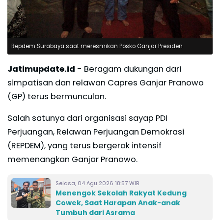
Repdem Surabaya saat meresmikan Posko Ganjar Presiden
Jatimupdate.id
- Beragam dukungan dari
simpatisan dan relawan Capres Ganjar Pranowo
(GP) terus bermunculan.
Salah satunya dari organisasi sayap PDI
Perjuangan, Relawan Perjuangan Demokrasi
(REPDEM), yang terus bergerak intensif
memenangkan Ganjar Pranowo.
Selasa, 04 Agu 2026 18:57 WIB
Menengok Sekolah Rakyat Kedung
Cowek, Saat Harapan Anak-anak
Tumbuh dari Asrama