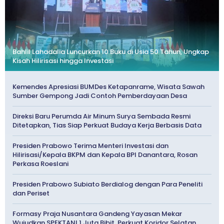
Bahlil Lahadalia Luncurkan 10 Buku di Usia 50 Tahun, Ungkap
Kisah Hilirisasi hingga Investasi
Kemendes Apresiasi BUMDes Ketapanrame, Wisata Sawah
Sumber Gempong Jadi Contoh Pemberdayaan Desa
Direksi Baru Perumda Air Minum Surya Sembada Resmi
Ditetapkan, Tias Siap Perkuat Budaya Kerja Berbasis Data
Presiden Prabowo Terima Menteri Investasi dan
Hilirisasi/Kepala BKPM dan Kepala BPI Danantara, Rosan
Perkasa Roeslani
Presiden Prabowo Subiato Berdialog dengan Para Peneliti
dan Periset
Formasy Praja Nusantara Gandeng Yayasan Mekar
Wujudkan SPEKTANI 1 Juta Bibit, Perkuat Koridor Selatan