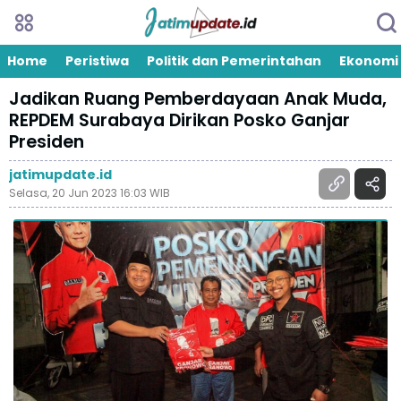
Home
Peristiwa
Politik dan Pemerintahan
Ekonomi
Jadikan Ruang Pemberdayaan Anak Muda,
REPDEM Surabaya Dirikan Posko Ganjar
Presiden
jatimupdate.id
Selasa, 20 Jun 2023 16:03 WIB