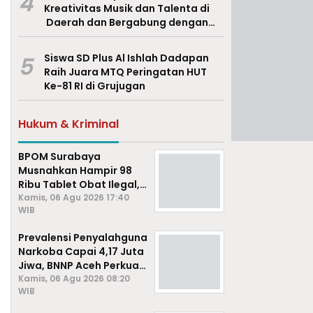
4
Kreativitas Musik dan Talenta di
Daerah dan Bergabung dengan
Ekraf Pasuruan
5
Siswa SD Plus Al Ishlah Dadapan
Raih Juara MTQ Peringatan HUT
Ke-81 RI di Grujugan
Hukum & Kriminal
BPOM Surabaya
Musnahkan Hampir 98
Ribu Tablet Obat Ilegal,
Cegah Penyalahgunaan
Kamis, 06 Agu 2026 17:40
WIB
di Kalangan Pelajar
Prevalensi Penyalahguna
Narkoba Capai 4,17 Juta
Jiwa, BNNP Aceh Perkuat
P4GN di Subulussalam
Kamis, 06 Agu 2026 08:20
WIB