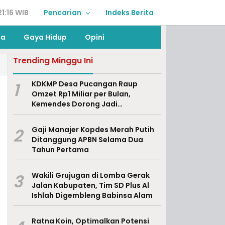
1:16 WIB
Pencarian
Indeks Berita
ga
Gaya Hidup
Opini
Trending Minggu Ini
1
KDKMP Desa Pucangan Raup
Omzet Rp1 Miliar per Bulan,
Kemendes Dorong Jadi
Percontohan Nasional
2
Gaji Manajer Kopdes Merah Putih
Ditanggung APBN Selama Dua
Tahun Pertama
3
Wakili Grujugan di Lomba Gerak
Jalan Kabupaten, Tim SD Plus Al
Ishlah Digembleng Babinsa Alam
Ratna Koin, Optimalkan Potensi