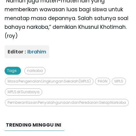
"Namun juga materi-materi lain yang
memberikan wawasan luas bagi siswa untuk
menatap masa depannya. Salah satunya soal
bahaya narkoba,” demikian Khusnul Khotimah.
(roy)
Editor :
Ibrahim
Tags :
narkoba
Masa Pengenalan Lingkungan Sekolah (MPLS)
P4GN
MPLS
MPLS di Surabaya
Pemberantasan Penyalahgunaan dan Peredaran Gelap Narkoba
TRENDING MINGGU INI