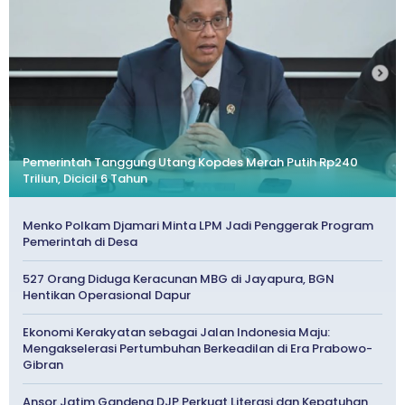
Pemerintah Tanggung Utang Kopdes Merah Putih Rp240
Triliun, Dicicil 6 Tahun
Menko Polkam Djamari Minta LPM Jadi Penggerak Program
Pemerintah di Desa
527 Orang Diduga Keracunan MBG di Jayapura, BGN
Hentikan Operasional Dapur
Ekonomi Kerakyatan sebagai Jalan Indonesia Maju:
Mengakselerasi Pertumbuhan Berkeadilan di Era Prabowo-
Gibran
Ansor Jatim Gandeng DJP Perkuat Literasi dan Kepatuhan