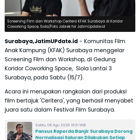
Screening Film dan Workshop Ceritera KFAK Surabaya di Koridor
Coworking Space, Siola/Foto Jabrek for JatimUpdate.id
Surabaya,JatimUPdate.id
-
Komunitas Film
Anak Kampung (KFAK) Surabaya menggelar
Screening Film dan Workshop,
di Gedung
Koridor Coworking Space, Siola Lantai 3
Surabaya, pada Sabtu (15/7).
Acara ini merupakan
rangkaian dari produksi
film bertajuk 'Ceritera', yang berhasil
menyabet
juara satu dalam Festival Film Surabaya.
Sabtu, 08 Agu 2026 19:31 WIB
Pansus Raperda Banjir Surabaya Dorong
Normalisasi Saluran Dilakukan Setiap