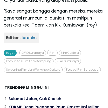
karya luar biasa, yang diapresiasi publik.
"Saya sangat bangga dengan mereka, mereka
generasi mumpuni di dunia film meskipun
berskala kecil," demikian Kiki Kurniawan. (roy)
Editor :
Ibrahim
Tags :
DPRD Surabaya
Film
Film Ceritera
Komunitas Film Anak Kampung
KFAK Surabaya
Screening Film dan Workshop Ceritera
Festival Film Surabaya
TRENDING MINGGU INI
Selamat Jalan, Cak Sholeh
KDKMP Desa Pucangan Raup Omzet Rp1 Miliar