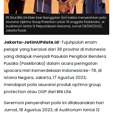
Plt Dirut BNI Life Eben Eser Nainggolan (kiri) ketika menyerahkan polis
asuransi Optima Group Protection untuk 76 anggota Paskibraka , di
Auditorium lantai 12 Perpustakaan Nasional, Jumat (18/08/2023),
Jakarta Pusat.
Jakarta-JatimUPdate.id
-Tujuhpuluh enam
pelajar yang berasal dari 38 provinsi di Indonesia
yang didapuk menjadi Pasukan Pengibar Bendera
Pusaka (Paskibraka) dalam acara peringatan
upacara Hari Kemerdekaan Indonesia ke-78, di
Istana Negara, Jakarta, 17 Agustus 2023,
mendapat polis asuransi produk optima group
protection atau OGP dari BNI Life.
Seremoni penyerahan polis ini dilaksanakan hari
Jumat, 18 Agustus 2023, di Auditorium lantai 12