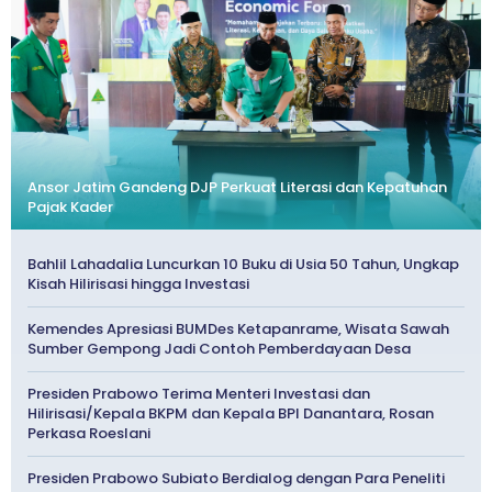
Ansor Jatim Gandeng DJP Perkuat Literasi dan Kepatuhan
Pajak Kader
Bahlil Lahadalia Luncurkan 10 Buku di Usia 50 Tahun, Ungkap
Kisah Hilirisasi hingga Investasi
Kemendes Apresiasi BUMDes Ketapanrame, Wisata Sawah
Sumber Gempong Jadi Contoh Pemberdayaan Desa
Presiden Prabowo Terima Menteri Investasi dan
Hilirisasi/Kepala BKPM dan Kepala BPI Danantara, Rosan
Perkasa Roeslani
Presiden Prabowo Subiato Berdialog dengan Para Peneliti