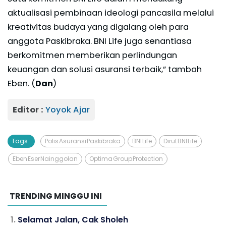
aktualisasi pembinaan ideologi pancasila melalui
kreativitas budaya yang digalang oleh para
anggota Paskibraka. BNI Life juga senantiasa
berkomitmen memberikan perlindungan
keuangan dan solusi asuransi terbaik,” tambah
Eben. (
Dan
)
Editor :
Yoyok Ajar
Tags :
Polis Asuransi Paskibraka
BNI Life
Dirut BNI Life
Eben Eser Nainggolan
Optima Group Protection
TRENDING MINGGU INI
Selamat Jalan, Cak Sholeh