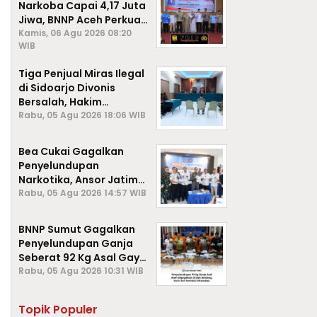
Narkoba Capai 4,17 Juta
Jiwa, BNNP Aceh Perkuat
P4GN di Subulussalam
Kamis, 06 Agu 2026 08:20
WIB
Tiga Penjual Miras Ilegal
di Sidoarjo Divonis
Bersalah, Hakim
Jatuhkan Denda hingga
Rabu, 05 Agu 2026 18:06 WIB
Rp1 Juta
Bea Cukai Gagalkan
Penyelundupan
Narkotika, Ansor Jatim
Negara Tak Kalah dari
Rabu, 05 Agu 2026 14:57 WIB
Sindikat Internasional
BNNP Sumut Gagalkan
Penyelundupan Ganja
Seberat 92 Kg Asal Gayo
Lues, Aceh.
Rabu, 05 Agu 2026 10:31 WIB
Topik Populer