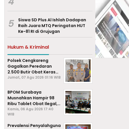
4
5
Siswa SD Plus Al Ishlah Dadapan
Raih Juara MTQ Peringatan HUT
Ke-81 RI di Grujugan
Hukum & Kriminal
Polsek Cengkareng
Gagalkan Peredaran
2.500 Butir Obat Keras
Daftar G, Satu Pengedar
Jumat, 07 Agu 2026 01:16 WIB
Diamankan
BPOM Surabaya
Musnahkan Hampir 98
Ribu Tablet Obat Ilegal,
Cegah Penyalahgunaan
Kamis, 06 Agu 2026 17:40
WIB
di Kalangan Pelajar
Prevalensi Penyalahguna