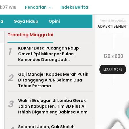
1:07 WIB
Pencarian
Indeks Berita
ga
Gaya Hidup
Opini
Trending Minggu Ini
1
KDKMP Desa Pucangan Raup
Omzet Rp1 Miliar per Bulan,
Kemendes Dorong Jadi
Percontohan Nasional
2
Gaji Manajer Kopdes Merah Putih
Ditanggung APBN Selama Dua
Tahun Pertama
3
Wakili Grujugan di Lomba Gerak
Jalan Kabupaten, Tim SD Plus Al
Ishlah Digembleng Babinsa Alam
Selamat Jalan, Cak Sholeh