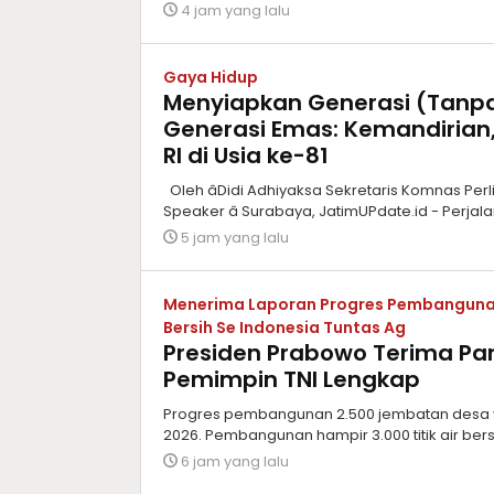
4 jam yang lalu
Gaya Hidup
Menyiapkan Generasi (Tanp
Generasi Emas: Kemandirian,
RI di Usia ke-81
Oleh âDidi Adhiyaksa Sekretaris Komnas Per
Speaker â Surabaya, JatimUPdate.id - Perjal
5 jam yang lalu
Menerima Laporan Progres Pembangunan
Bersih Se Indonesia Tuntas Ag
Presiden Prabowo Terima Pan
Pemimpin TNI Lengkap
Progres pembangunan 2.500 jembatan desa 
2026. Pembangunan hampir 3.000 titik air bers
6 jam yang lalu