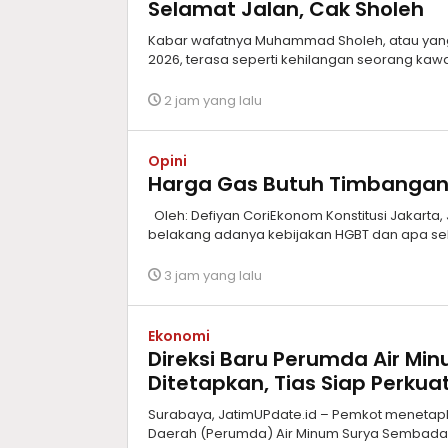
Selamat Jalan, Cak Sholeh
Kabar wafatnya Muhammad Sholeh, atau yang 
2026, terasa seperti kehilangan seorang kawa
2 jam yang lalu
Opini
Harga Gas Butuh Timbanga
Oleh: Defiyan CoriEkonom Konstitusi Jakarta,
belakang adanya kebijakan HGBT dan apa sek
3 jam yang lalu
Ekonomi
Direksi Baru Perumda Air M
Ditetapkan, Tias Siap Perkua
Surabaya, JatimUPdate.id – Pemkot menetap
Daerah (Perumda) Air Minum Surya Sembada