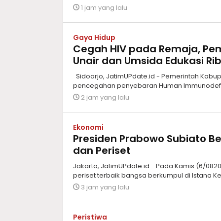
1 jam yang lalu
Gaya Hidup
Cegah HIV pada Remaja, Pem
Unair dan Umsida Edukasi Rib
Sidoarjo, JatimUPdate.id - Pemerintah Kab
pencegahan penyebaran Human Immunodeficie
2 jam yang lalu
Ekonomi
Presiden Prabowo Subiato Be
dan Periset
Jakarta, JatimUPdate.id - Pada Kamis (6/08202
periset terbaik bangsa berkumpul di Istana K
3 jam yang lalu
Peristiwa