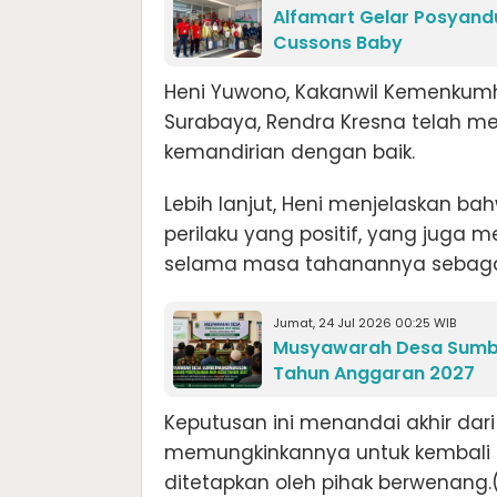
Alfamart Gelar Posyandu
Cussons Baby
Heni Yuwono, Kakanwil Kemenkumh
Surabaya, Rendra Kresna telah m
kemandirian dengan baik.
Lebih lanjut, Heni menjelaskan b
perilaku yang positif, yang juga m
selama masa tahanannya sebagai
Jumat, 24 Jul 2026 00:25 WIB
Musyawarah Desa Sumbe
Tahun Anggaran 2027
Keputusan ini menandai akhir da
memungkinkannya untuk kembali 
ditetapkan oleh pihak berwenang.