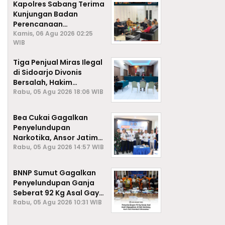
Kapolres Sabang Terima
Kunjungan Badan
Perencanaan
Pembangunan Daerah
Kamis, 06 Agu 2026 02:25
WIB
(BAPPEDA) Kota Sabang,
Tiga Penjual Miras Ilegal
di Sidoarjo Divonis
Bersalah, Hakim
Jatuhkan Denda hingga
Rabu, 05 Agu 2026 18:06 WIB
Rp1 Juta
Bea Cukai Gagalkan
Penyelundupan
Narkotika, Ansor Jatim
Negara Tak Kalah dari
Rabu, 05 Agu 2026 14:57 WIB
Sindikat Internasional
BNNP Sumut Gagalkan
Penyelundupan Ganja
Seberat 92 Kg Asal Gayo
Lues, Aceh.
Rabu, 05 Agu 2026 10:31 WIB