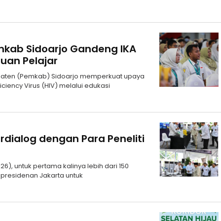
kab Sidoarjo Gandeng IKA
uan Pelajar
upaten (Pemkab) Sidoarjo memperkuat upaya
ncy Virus (HIV) melalui edukasi
rdialog dengan Para Peneliti
6), untuk pertama kalinya lebih dari 150
epresidenan Jakarta untuk