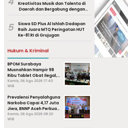
4
Kreativitas Musik dan Talenta di
Daerah dan Bergabung dengan
Ekraf Pasuruan
5
Siswa SD Plus Al Ishlah Dadapan
Raih Juara MTQ Peringatan HUT
Ke-81 RI di Grujugan
Hukum & Kriminal
BPOM Surabaya
Musnahkan Hampir 98
Ribu Tablet Obat Ilegal,
Cegah Penyalahgunaan
Kamis, 06 Agu 2026 17:40
WIB
di Kalangan Pelajar
Prevalensi Penyalahguna
Narkoba Capai 4,17 Juta
Jiwa, BNNP Aceh Perkuat
P4GN di Subulussalam
Kamis, 06 Agu 2026 08:20
WIB