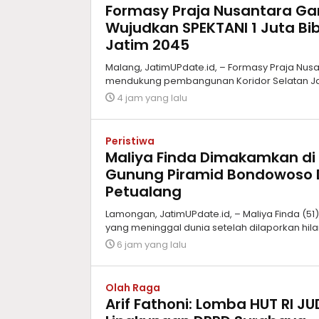
Formasy Praja Nusantara G
Wujudkan SPEKTANI 1 Juta Bib
Jatim 2045
Malang, JatimUPdate.id, – Formasy Praja Nu
mendukung pembangunan Koridor Selatan Jaw
4 jam yang lalu
Peristiwa
Maliya Finda Dimakamkan di
Gunung Piramid Bondowoso 
Petualang
Lamongan, JatimUPdate.id, – Maliya Finda (5
yang meninggal dunia setelah dilaporkan hil
6 jam yang lalu
Olah Raga
Arif Fathoni: Lomba HUT RI J