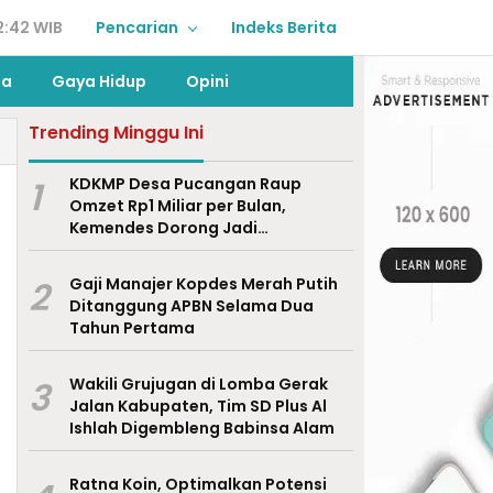
2:42 WIB
Pencarian
Indeks Berita
ga
Gaya Hidup
Opini
Trending Minggu Ini
1
KDKMP Desa Pucangan Raup
Omzet Rp1 Miliar per Bulan,
Kemendes Dorong Jadi
Percontohan Nasional
2
Gaji Manajer Kopdes Merah Putih
Ditanggung APBN Selama Dua
Tahun Pertama
3
Wakili Grujugan di Lomba Gerak
Jalan Kabupaten, Tim SD Plus Al
Ishlah Digembleng Babinsa Alam
Ratna Koin, Optimalkan Potensi