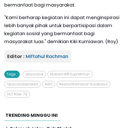
bermanfaat bagi masyarakat.
"Kami berharap kegiatan ini dapat menginspirasi
lebih banyak pihak untuk berpartisipasi dalam
kegiatan sosial yang bermanfaat bagi
masyarakat luas." demikian Kiki Kurniawan. (Roy)
Editor :
Miftahul Rachman
Tags :
aksi sosial
Makam WR Supratman
Upacara bendera
AWS
Aliansi Wartawan Surabaya
HUT RI ke-79
TRENDING MINGGU INI