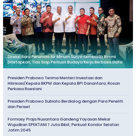
Direksi Baru Perumda Air Minum Surya Sembada Resmi
Ditetapkan, Tias Siap Perkuat Budaya Kerja Berbasis Data
Presiden Prabowo Terima Menteri Investasi dan
Hilirisasi/Kepala BKPM dan Kepala BPI Danantara, Rosan
Perkasa Roeslani
Presiden Prabowo Subiato Berdialog dengan Para Peneliti
dan Periset
Formasy Praja Nusantara Gandeng Yayasan Mekar
Wujudkan SPEKTANI 1 Juta Bibit, Perkuat Koridor Selatan
Jatim 2045