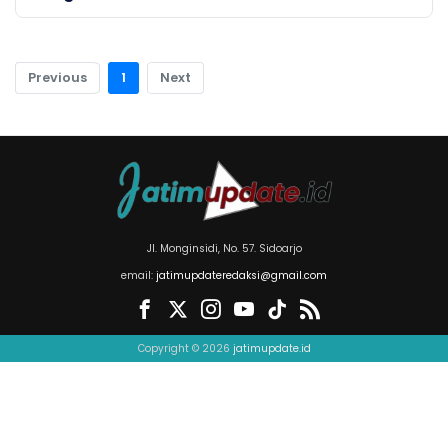
Previous
1
Next
Jl. Monginsidi, No. 57. Sidoarjo
email:
jatimupdateredaksi@gmail.com
Copyright © 2026
jatimupdate.id