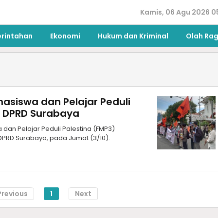
Kamis, 06 Agu 2026 0
erintahan
Ekonomi
Hukum dan Kriminal
Olah Ra
asiswa dan Pelajar Peduli
an DPRD Surabaya
an Pelajar Peduli Palestina (FMP3)
DPRD Surabaya, pada Jumat (3/10).
Previous
1
Next