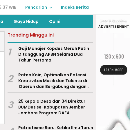
5:37 WIB
Pencarian
Indeks Berita
ga
Gaya Hidup
Opini
Trending Minggu Ini
1
Gaji Manajer Kopdes Merah Putih
Ditanggung APBN Selama Dua
Tahun Pertama
2
Ratna Koin, Optimalkan Potensi
Kreativitas Musik dan Talenta di
Daerah dan Bergabung dengan
Ekraf Pasuruan
3
25 Kepala Desa dan 34 Direktur
BUMDes se-Kabupaten Jember
Jambore Program DAFA
Patriotisme Baru: Ketika Ilmu Turun