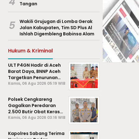
4
Tangan
5
Wakili Grujugan di Lomba Gerak
Jalan Kabupaten, Tim SD Plus Al
Ishlah Digembleng Babinsa Alam
Hukum & Kriminal
ULT P4GN Hadir di Aceh
Barat Daya, BNNP Aceh
Targetkan Penurunan
Penyalahgunaan
Kamis, 06 Agu 2026 05:19 WIB
Narkotika
Polsek Cengkareng
Gagalkan Peredaran
2.500 Butir Obat Keras
Daftar G, Satu Pengedar
Kamis, 06 Agu 2026 03:16 WIB
Diamankan
Kapolres Sabang Terima