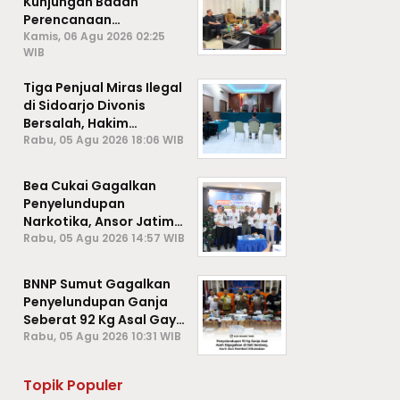
Kunjungan Badan
Perencanaan
Pembangunan Daerah
Kamis, 06 Agu 2026 02:25
WIB
(BAPPEDA) Kota Sabang,
Tiga Penjual Miras Ilegal
di Sidoarjo Divonis
Bersalah, Hakim
Jatuhkan Denda hingga
Rabu, 05 Agu 2026 18:06 WIB
Rp1 Juta
Bea Cukai Gagalkan
Penyelundupan
Narkotika, Ansor Jatim
Negara Tak Kalah dari
Rabu, 05 Agu 2026 14:57 WIB
Sindikat Internasional
BNNP Sumut Gagalkan
Penyelundupan Ganja
Seberat 92 Kg Asal Gayo
Lues, Aceh.
Rabu, 05 Agu 2026 10:31 WIB
Topik Populer