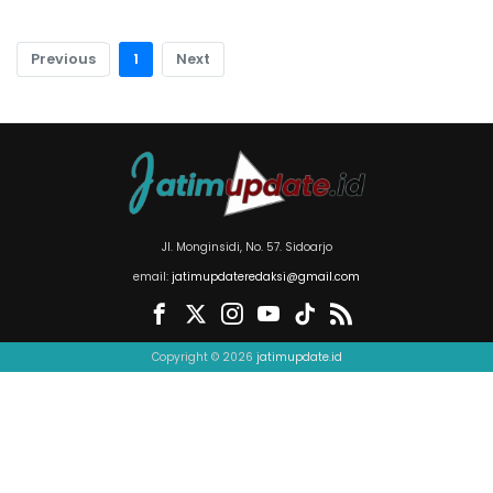
Previous
1
Next
Jl. Monginsidi, No. 57. Sidoarjo
email:
jatimupdateredaksi@gmail.com
Copyright © 2026
jatimupdate.id