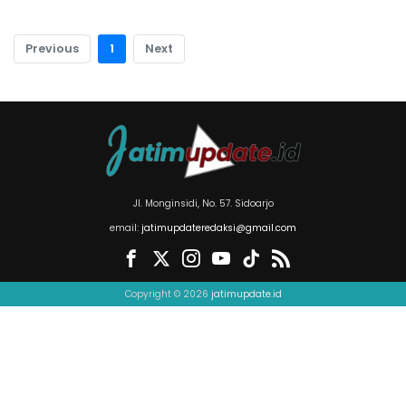
Previous
1
Next
Jl. Monginsidi, No. 57. Sidoarjo
email:
jatimupdateredaksi@gmail.com
Copyright © 2026
jatimupdate.id