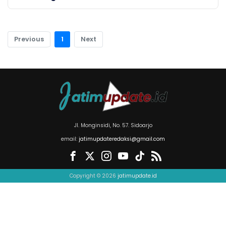
Previous
1
Next
Jl. Monginsidi, No. 57. Sidoarjo
email:
jatimupdateredaksi@gmail.com
Copyright © 2026
jatimupdate.id