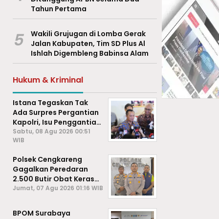
Tahun Pertama
5
Wakili Grujugan di Lomba Gerak
Jalan Kabupaten, Tim SD Plus Al
Ishlah Digembleng Babinsa Alam
Hukum & Kriminal
Istana Tegaskan Tak
Ada Surpres Pergantian
Kapolri, Isu Penggantian
Listyo Sigit Dipastikan
Sabtu, 08 Agu 2026 00:51
WIB
Hoaks
Polsek Cengkareng
Gagalkan Peredaran
2.500 Butir Obat Keras
Daftar G, Satu Pengedar
Jumat, 07 Agu 2026 01:16 WIB
Diamankan
BPOM Surabaya