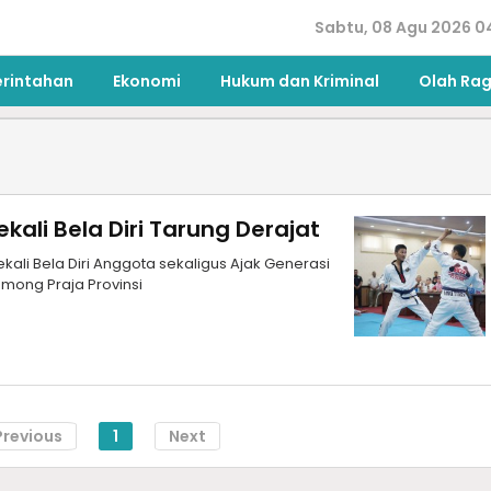
Sabtu, 08 Agu 2026 0
erintahan
Ekonomi
Hukum dan Kriminal
Olah Ra
kali Bela Diri Tarung Derajat
kali Bela Diri Anggota sekaligus Ajak Generasi
among Praja Provinsi
Previous
1
Next