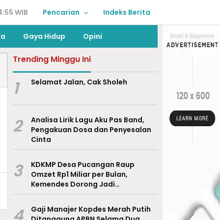
4:55 WIB
Pencarian
Indeks Berita
ga
Gaya Hidup
Opini
Trending Minggu Ini
1
Selamat Jalan, Cak Sholeh
2
Analisa Lirik Lagu Aku Pas Band,
Pengakuan Dosa dan Penyesalan
Cinta
3
KDKMP Desa Pucangan Raup
Omzet Rp1 Miliar per Bulan,
Kemendes Dorong Jadi
Percontohan Nasional
4
Gaji Manajer Kopdes Merah Putih
Ditanggung APBN Selama Dua