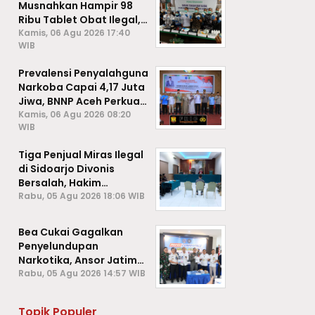
Musnahkan Hampir 98
Ribu Tablet Obat Ilegal,
Cegah Penyalahgunaan
Kamis, 06 Agu 2026 17:40
WIB
di Kalangan Pelajar
Prevalensi Penyalahguna
Narkoba Capai 4,17 Juta
Jiwa, BNNP Aceh Perkuat
P4GN di Subulussalam
Kamis, 06 Agu 2026 08:20
WIB
Tiga Penjual Miras Ilegal
di Sidoarjo Divonis
Bersalah, Hakim
Jatuhkan Denda hingga
Rabu, 05 Agu 2026 18:06 WIB
Rp1 Juta
Bea Cukai Gagalkan
Penyelundupan
Narkotika, Ansor Jatim
Negara Tak Kalah dari
Rabu, 05 Agu 2026 14:57 WIB
Sindikat Internasional
Topik Populer