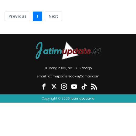
Previous
1
Next
Jl. Monginsidi, No. 57. Sidoarjo
email:
jatimupdateredaksi@gmail.com
Copyright © 2026
jatimupdate.id