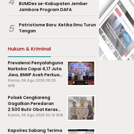
4
BUMDes se-Kabupaten Jember
Jambore Program DAFA
5
Patriotisme Baru: Ketika Ilmu Turun
Tangan
Hukum & Kriminal
Prevalensi Penyalahguna
Narkoba Capai 4,17 Juta
Jiwa, BNNP Aceh Perkuat
P4GN di Subulussalam
Kamis, 06 Agu 2026 08:20
WIB
Polsek Cengkareng
Gagalkan Peredaran
2.500 Butir Obat Keras
Daftar G, Satu Pengedar
Kamis, 06 Agu 2026 03:16 WIB
Diamankan
Kapolres Sabang Terima