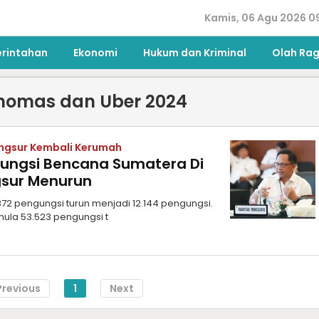
Kamis, 06 Agu 2026 0
erintahan
Ekonomi
Hukum dan Kriminal
Olah Ra
Thomas dan Uber 2024
ngsur Kembali Kerumah
gungsi Bencana Sumatera Di
sur Menurun
.872 pengungsi turun menjadi 12.144 pengungsi.
mula 53.523 pengungsi t
Previous
1
Next