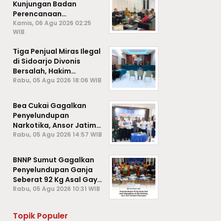
Kunjungan Badan
Perencanaan
Pembangunan Daerah
Kamis, 06 Agu 2026 02:25
WIB
(BAPPEDA) Kota Sabang,
Tiga Penjual Miras Ilegal
di Sidoarjo Divonis
Bersalah, Hakim
Jatuhkan Denda hingga
Rabu, 05 Agu 2026 18:06 WIB
Rp1 Juta
Bea Cukai Gagalkan
Penyelundupan
Narkotika, Ansor Jatim
Negara Tak Kalah dari
Rabu, 05 Agu 2026 14:57 WIB
Sindikat Internasional
BNNP Sumut Gagalkan
Penyelundupan Ganja
Seberat 92 Kg Asal Gayo
Lues, Aceh.
Rabu, 05 Agu 2026 10:31 WIB
Topik Populer