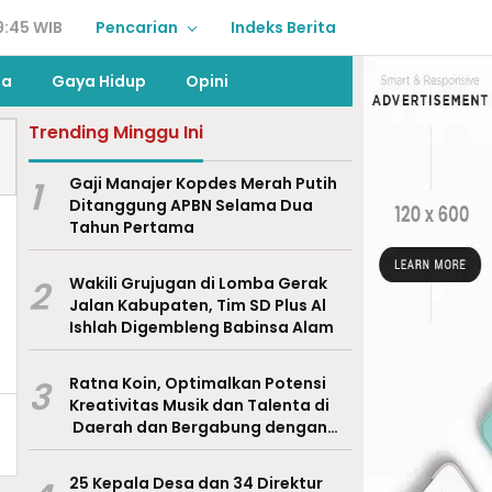
9:45 WIB
Pencarian
Indeks Berita
ga
Gaya Hidup
Opini
Trending Minggu Ini
1
Gaji Manajer Kopdes Merah Putih
Ditanggung APBN Selama Dua
Tahun Pertama
2
Wakili Grujugan di Lomba Gerak
Jalan Kabupaten, Tim SD Plus Al
Ishlah Digembleng Babinsa Alam
3
Ratna Koin, Optimalkan Potensi
Kreativitas Musik dan Talenta di
Daerah dan Bergabung dengan
Ekraf Pasuruan
25 Kepala Desa dan 34 Direktur