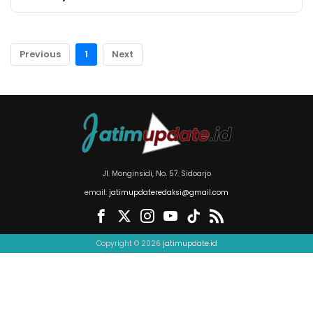
Previous
1
Next
Jl. Monginsidi, No. 57. Sidoarjo
email:
jatimupdateredaksi@gmail.com
Copyright © 2026
jatimupdate.id