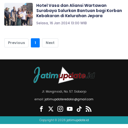
Hotel Vasa dan Aliansi Wartawan
Surabaya Salurkan Bantuan bagi Korban
Kebakaran di Kelurahan Jepara
Selasa, 16 Jan 2024 13:00 WIB
Previous
1
Next
Jl. Monginsidi, No. 57. Sidoarjo
email:
jatimupdateredaksi@gmail.com
Copyright © 2026
jatimupdate.id